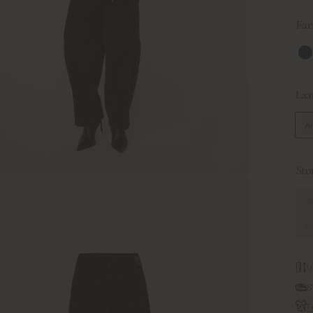
Far
Vi
Læn
A
Stør
24
33
V
S
F