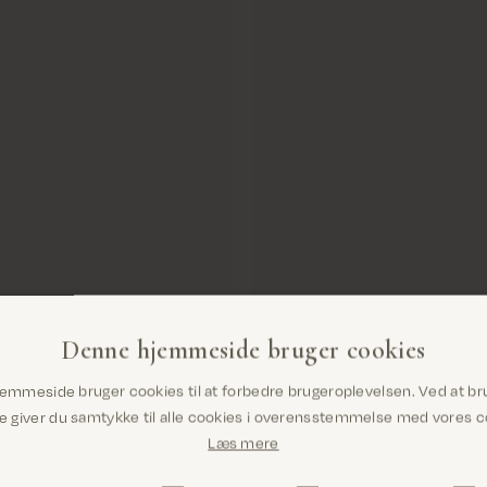
Denne hjemmeside bruger cookies
Er du det rigtige sted? Det ser ud til, at du
emmeside bruger cookies til at forbedre brugeroplevelsen. Ved at br
er i United States
giver du samtykke til alle cookies i overensstemmelse med vores co
Læs mere