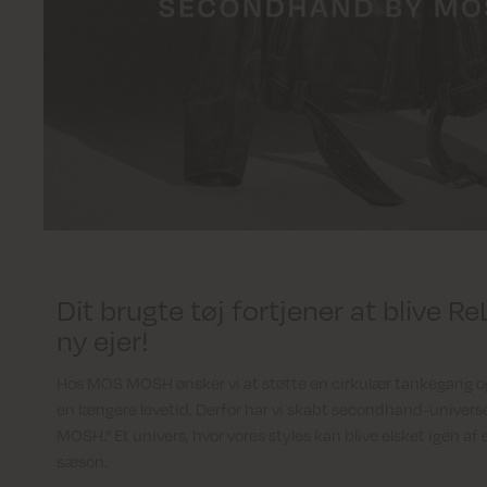
Dit brugte tøj fortjener at blive R
ny ejer!
Hos MOS MOSH ønsker vi at støtte en cirkulær tankegang og 
en længere levetid. Derfor har vi skabt secondhand-univer
MOSH.” Et univers, hvor vores styles kan blive elsket igen af
sæson.