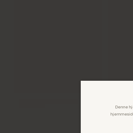
Denne hj
hjemmeside 