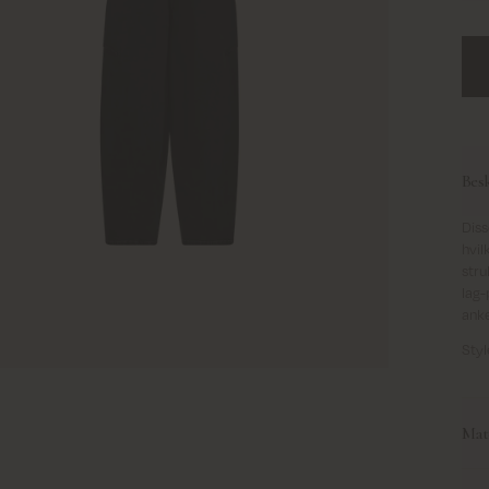
Besk
Diss
hvil
stru
lag
anke
Styl
Mate