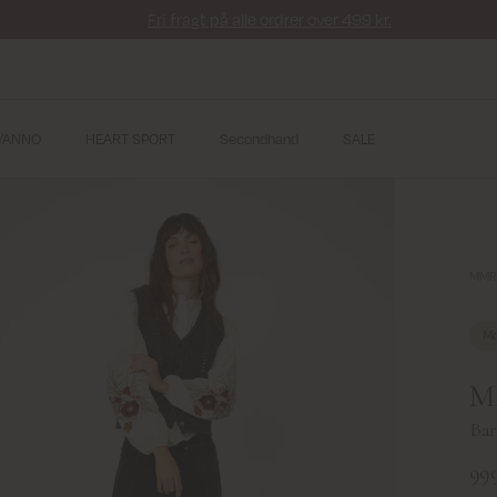
Fri fragt på alle ordrer over 499 kr.
YANNO
HEART SPORT
Secondhand
SALE
MMRo
Mo
MM
Barr
999