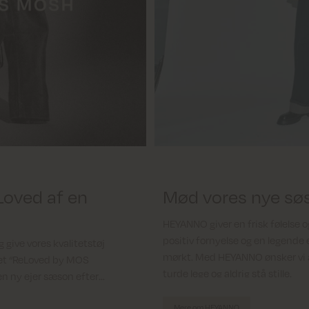
eLoved af en
Mød vores nye sø
HEYANNO giver en frisk følelse 
positiv fornyelse og en legende e
give vores kvalitetstøj
mørkt. Med HEYANNO ønsker vi 
set “ReLoved by MOS
turde lege og aldrig stå stille.
 en ny ejer sæson efter
Mere om HEYANNO