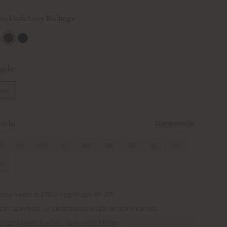
ve:
Dark Grey Melange
ntage Blue
Dark Grey Melange
Dark Blue
gde:
nkle
relse:
Størrelsesguide
'
25'
26'
27'
28'
29'
30'
31'
32'
'
ores model er 176 cm og bruger str. 27'
tor i størrelsen. Vi anbefaler, at du går en størrelse ned.
orlæng tøjets levetid - sælg varen tilbage