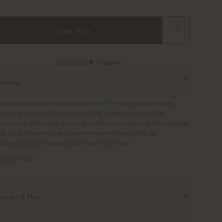
Læg i kurv
4,8 ud af 5
rivelse
e jeans er designet i en klassisk mom fit med mellemhøj talje,
ket giver et nostalgisk, men samtidig moderne udtryk. Den
kturerede silhuet gør dem til det perfekte fundament for hyggelige
-på-lag outfits—brug dem sammen med chunky strik og
lstøvler for et afslappet look med retro-vibes.
enr. 174480
rialer & Pleje