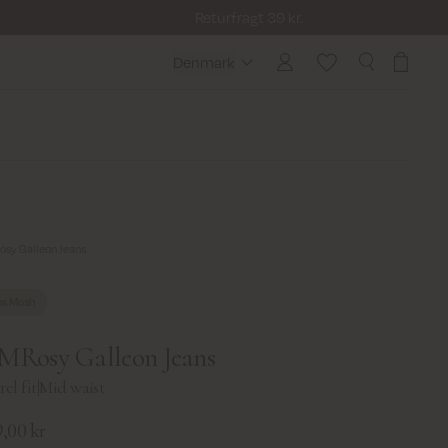
Returfragt 39 kr.
Denmark
Denmark
sy Galleon Jeans
s Mosh
Rosy Galleon Jeans
el fit
|
Mid waist
,00 kr