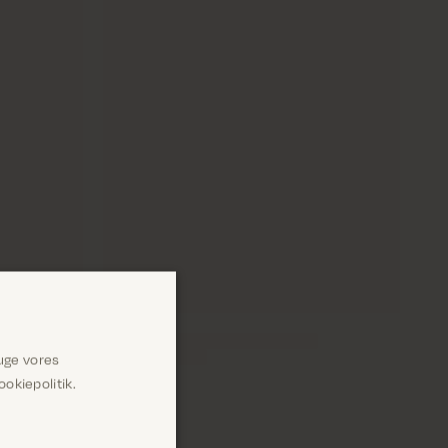
uge vores
okiepolitik.