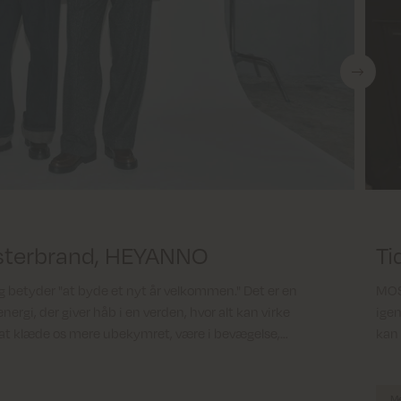
sterbrand, HEYANNO
Ti
og betyder "at byde et nyt år velkommen." Det er en
MOS 
nergi, der giver håb i en verden, hvor alt kan virke
igen
at klæde os mere ubekymret, være i bevægelse,
kan 
Me