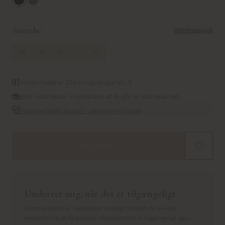
Black
Brindle
Størrelse:
Størrelsesguide
XS
S
M
L
XL
Vores model er 174 cm og bruger str. S
Stor i størrelsen. Vi anbefaler, at du går en størrelse ned.
Forlæng tøjets levetid - sælg varen tilbage
Ikke på lager
Underret mig, når det er tilgængeligt
Dette produkt er i øjeblikket udsolgt. Indtast din e-mail
nedenfor for at få besked, når produktet er tilgængeligt igen.
: