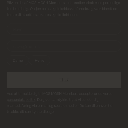
Modtag nyhedsbrev
Bliv en del af MOS MOSH Members – et medlemskab med personlige
fordele til dig. Optjen point, nyd eksklusive fordele, og vær blandt de
Returfragt 39 kr.
første til at udforske vores nye kollektioner.
Levering 1-2 hverdage
Dame
Herre
Tilmeld
Ved at tilmelde dig til MOS MOSH Members accepterer du vores
persondatapolitik
. Du giver samtykke til, at vi sender dig
markedsføring via e-mail og sociale medier. Du kan til enhver tid
trække dit samtykke tilbage.