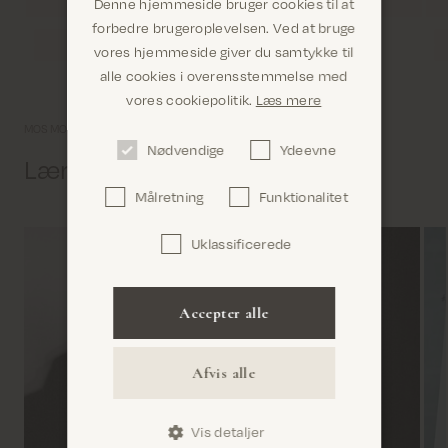
Denne hjemmeside bruger cookies til at
forbedre brugeroplevelsen. Ved at bruge
vores hjemmeside giver du samtykke til
alle cookies i overensstemmelse med
Er du det rigtige sted? Det ser ud til, at du er i
vores cookiepolitik.
Læs mere
United States
MOS MOSH univers
Nødvendige
Ydeevne
Lær os lidt bedre at kende
Målretning
Funktionalitet
Uklassificerede
Bekræft
Accepter alle
Afvis alle
Vis detaljer