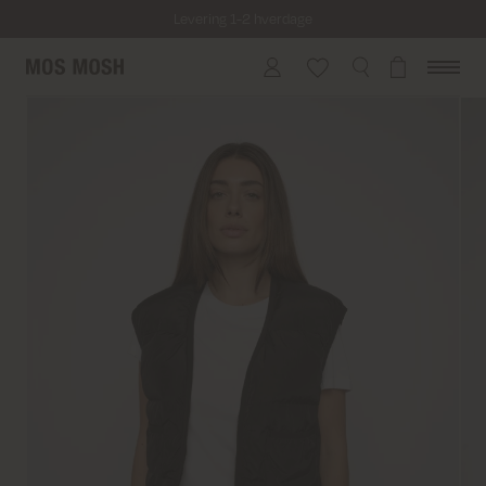
Levering 1-2 hverdage
Fri fragt på alle ordrer over 499 kr.
Returfragt 39 kr.
Levering 1-2 hverdage