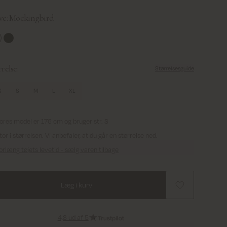
ve:
Mockingbird
ckingbird
Rosin
relse:
Størrelsesguide
S
S
M
L
XL
ores model er 176 cm og bruger str. S
tor i størrelsen. Vi anbefaler, at du går en størrelse ned.
orlæng tøjets levetid - sælg varen tilbage
Læg i kurv
4,8 ud af 5