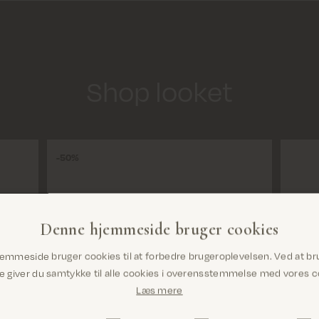
Shop looket
50%
Denne hjemmeside bruger cookies
Er du det rigtige sted? Det ser ud til, at du
emmeside bruger cookies til at forbedre brugeroplevelsen. Ved at br
er i {{ country }}
Vælg
giver du samtykke til alle cookies i overensstemmelse med vores co
Læs mere