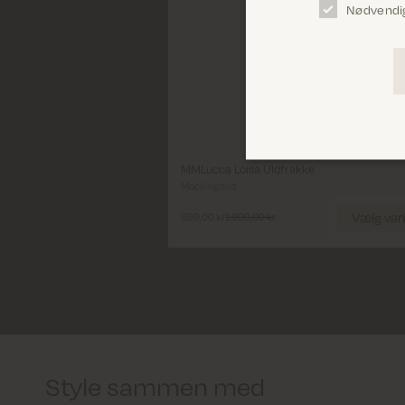
Nødvendi
Vælg variant
Size
XS
S
M
L
XL
MMLucca Loisa Uldfrakke
Mockingbird
Vælg Størrelse
Vælg var
999,00 kr
1.999,00 kr
Style sammen med