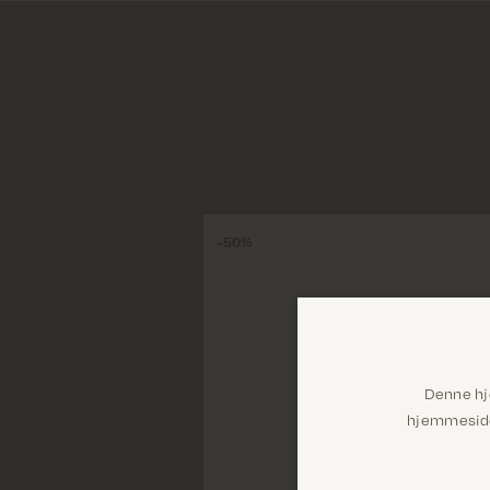
50%
Denne hj
hjemmeside 