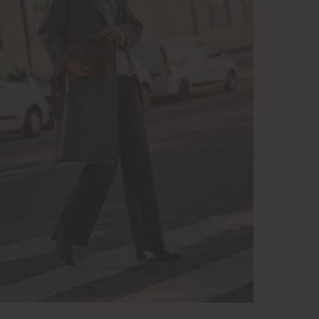
dire
Vi l
post
Se v
Vi l
St
Leve
Beta