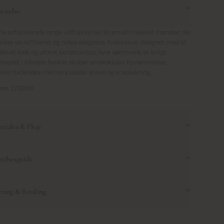
rivelse
e sofistikerede lange uldfrakke har et smukt meleret mønster, der
råler en raffineret og tidløs elegance. Frakken er designet med et
lavet look og uforet konstruktion, hvor sømmene er sirligt
rbejdet i hånden, hvilket skaber en eksklusiv fornemmelse.
ken fuldendes med en klassisk krave og knaplukning.
enr. 173990
rialer & Pleje
relsesguide
Må ikke vaskes
 kemisk rensning
 denne størrelsesguide til at hjælpe dig med at finde den rette
relse. Husk at det er en generel guide, og størrelser kan variere alt
ring & Betaling
r modellens pasform.
ering
: Fri fragt på alle ordrer over 69 €
nbefaler at du anvender vores måleguide og foretager målingerne