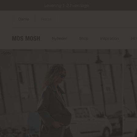
Levering 1-2 hverdage
Dame
Herre
Nyheder
Shop
Inspiration
HE
50%
50%