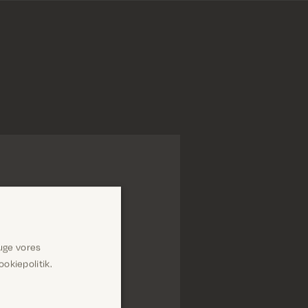
uge vores
 variant
Luk
okiepolitik.