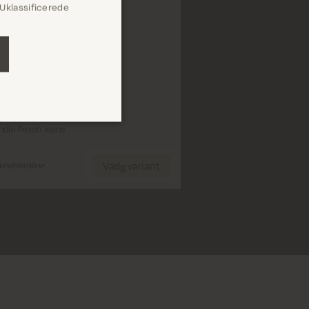
Uklassificerede
th
g
25'
26'
27'
28'
29'
30'
32'
33'
dia Peach Jeans
Vælg Størrelse
Vælg variant
kr
1.299,00 kr