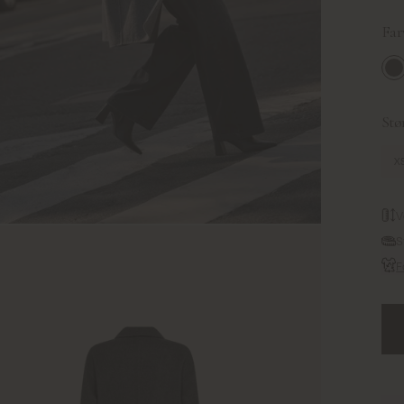
Far
Mo
Stør
X
V
S
F