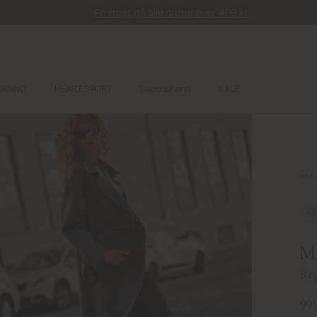
Fri fragt på alle ordrer over 499 kr.
YANNO
HEART SPORT
Secondhand
SALE
MMLu
Mo
MM
Reg
999