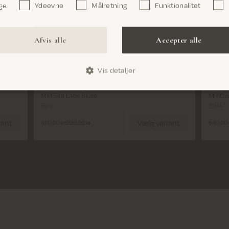
ge
Ydeevne
Målretning
Funktionalitet
Leng
Luk
Vælg variant
Luk
Lon
Bekræft
Afvis alle
Accepter alle
Size
Size
24'
Vis detaljer
XS
S
M
L
XL
31'
MMEika Lace Bluse
MMCan
Ecru
Black
Vælg Størrelse
iant
Vælg variant
499,00 kr
999,00 kr
649,00 