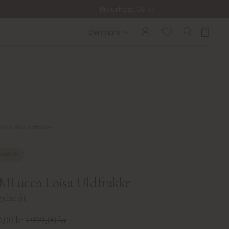
Returfragt 39 kr.
Denmark
Denmark
cca Loisa Uldfrakke
s Mosh
Lucca Loisa Uldfrakke
ular fit
,00 kr
1.999,00 kr