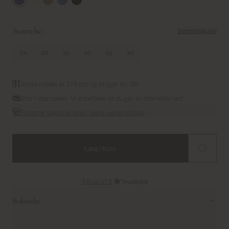
Salute Navy
Ecru
Tannin
Ultramarine
Black
Størrelse:
Størrelsesguide
34
36
38
40
42
44
Vores model er 174 cm og bruger str. 36
Stor i størrelsen. Vi anbefaler, at du går en størrelse ned.
Forlæng tøjets levetid - sælg varen tilbage
Læg i kurv
4,8 ud af 5
Beskrivelse
Denne figursyede blazer er en tidløs garderobeklassiker, designet til