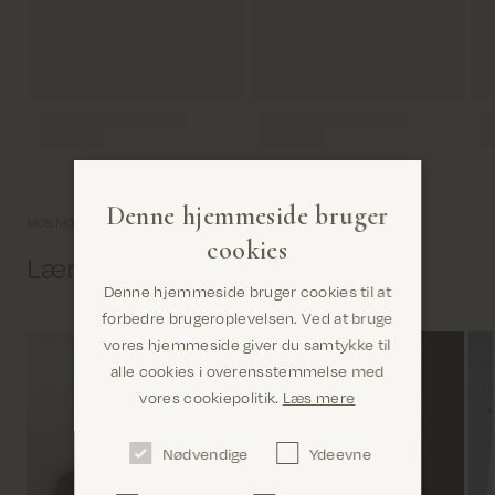
Denne hjemmeside bruger
MOS MOSH univers
cookies
Lær os lidt bedre at kende
Denne hjemmeside bruger cookies til at
forbedre brugeroplevelsen. Ved at bruge
vores hjemmeside giver du samtykke til
alle cookies i overensstemmelse med
Er du det rigtige sted? Det ser ud til, at du er i
vores cookiepolitik.
Læs mere
United States
Nødvendige
Ydeevne