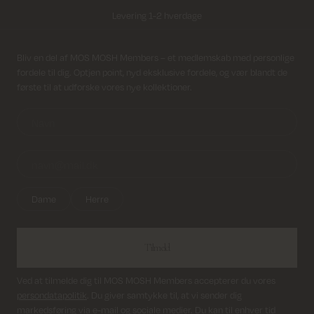
Levering 1-2 hverdage
Fri fragt på alle ordrer over 499 kr.
Modtag nyhedsbrev
Bliv en del af MOS MOSH Members – et medlemskab med personlige
fordele til dig. Optjen point, nyd eksklusive fordele, og vær blandt de
Returfragt 39 kr.
første til at udforske vores nye kollektioner.
Levering 1-2 hverdage
Dame
Herre
Tilmeld
Ved at tilmelde dig til MOS MOSH Members accepterer du vores
persondatapolitik
. Du giver samtykke til, at vi sender dig
markedsføring via e-mail og sociale medier. Du kan til enhver tid