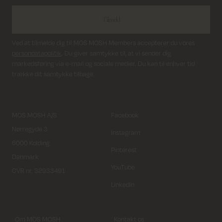
Tilmeld
Ved at tilmelde dig til MOS MOSH Members accepterer du vores
persondatapolitik
. Du giver samtykke til, at vi sender dig
markedsføring via e-mail og sociale medier. Du kan til enhver tid
trække dit samtykke tilbage.
MOS MOSH A/S
Facebook
Nørregyde 3
Instagram
6000 Kolding
Pinterest
Danmark
YouTube
CVR nr. 32933491
LinkedIn
Om MOS MOSH
Kontakt os