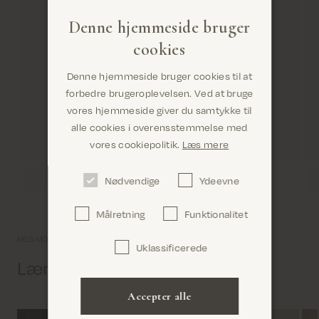
Denne hjemmeside bruger
cookies
Denne hjemmeside bruger cookies til at
forbedre brugeroplevelsen. Ved at bruge
vores hjemmeside giver du samtykke til
alle cookies i overensstemmelse med
Er du det rigtige sted? Det ser ud til, at du er i
vores cookiepolitik.
Læs mere
United States
Nødvendige
Ydeevne
Målretning
Funktionalitet
MOS MOSH univers
Uklassificerede
Bekræft
Lær os lidt bedre at kende
Accepter alle