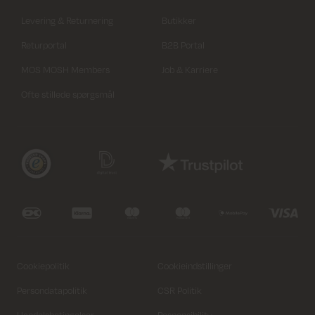
Levering & Returnering
Butikker
Returportal
B2B Portal
MOS MOSH Members
Job & Karriere
Ofte stillede spørgsmål
Vælg variant
Luk
Vælg variant
Luk
Length
Ankle
Ankle
Cookiepolitik
Cookieindstillinger
Size
Size
Persondatapolitik
CSR Politik
24'
XS
24'
25'
S
25'
M
26'
26'
L
27'
27'
XL
28'
28'
29'
29'
30'
30'
31'
31'
32'
32'
33'
33'