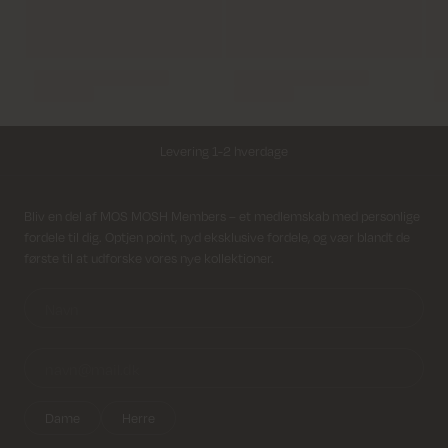
Levering 1-2 hverdage
Fri fragt på alle ordrer over 499 kr.
Modtag nyhedsbrev
Bliv en del af MOS MOSH Members – et medlemskab med personlige
fordele til dig. Optjen point, nyd eksklusive fordele, og vær blandt de
Returfragt 39 kr.
første til at udforske vores nye kollektioner.
Levering 1-2 hverdage
Dame
Herre