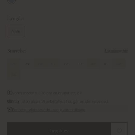
Light Blue
Længde:
Ankle
Størrelse:
Størrelsesguide
24'
25'
26'
27'
28'
29'
30'
31'
32'
33'
Vores model er 173 cm og bruger str. 27'
Stor i størrelsen. Vi anbefaler, at du går en størrelse ned.
Forlæng tøjets levetid - sælg varen tilbage
Læg i kurv