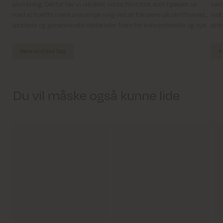
påvirkning. Derfor har vi udviklet vores fibre tool, som hjælper os
værd
med at træffe mere ansvarlige valg ved at fokusere på certificerede,
indb
sporbare og genanvendte materialer frem for konventionelle og nye
ansv
fibre.
Mere om Fibre Tool
M
Du vil måske også kunne lide