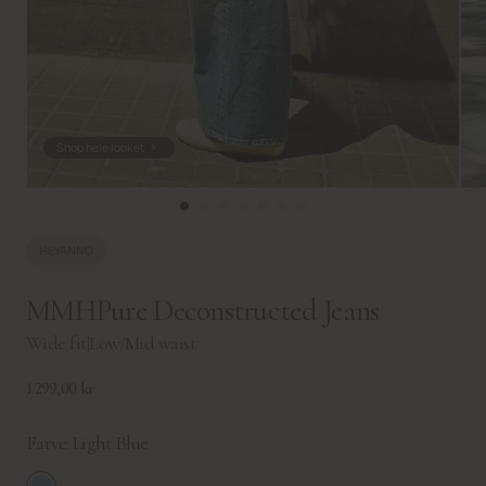
Shop hele looket
HEYANNO
MMHPure Deconstructed Jeans
Wide fit
|
Low/Mid waist
1.299,00 kr
Farve:
Light Blue