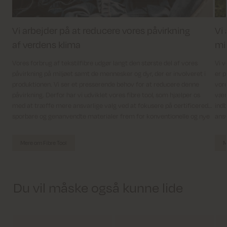
Vi arbejder på at reducere vores påvirkning
Vi
af verdens klima
mi
Vores forbrug af tekstilfibre udgør langt den største del af vores
Vi v
påvirkning på miljøet samt de mennesker og dyr, der er involveret i
er p
produktionen. Vi ser et presserende behov for at reducere denne
vore
påvirkning. Derfor har vi udviklet vores fibre tool, som hjælper os
værd
med at træffe mere ansvarlige valg ved at fokusere på certificerede,
indb
sporbare og genanvendte materialer frem for konventionelle og nye
ansv
fibre.
Mere om Fibre Tool
M
Du vil måske også kunne lide