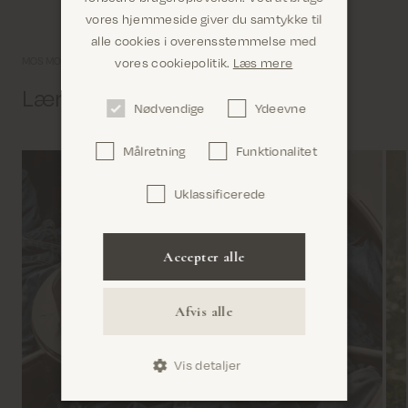
vores hjemmeside giver du samtykke til
alle cookies i overensstemmelse med
Er du det rigtige sted? Det ser ud til, at du er i
vores cookiepolitik.
Læs mere
MOS MOSH univers
United States
Lær os lidt bedre at kende
Nødvendige
Ydeevne
Målretning
Funktionalitet
Uklassificerede
Bekræft
Accepter alle
Afvis alle
Vis detaljer