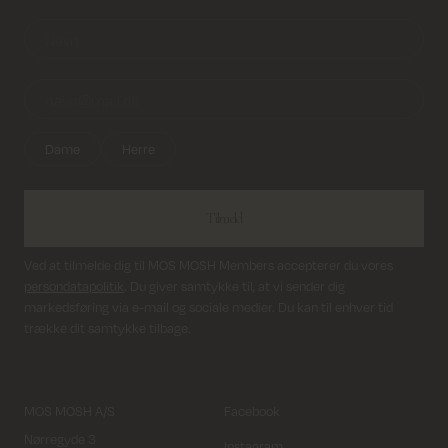
Levering 1-2 hverdage
Dame
Herre
Tilmeld
Ved at tilmelde dig til MOS MOSH Members accepterer du vores
persondatapolitik
. Du giver samtykke til, at vi sender dig
markedsføring via e-mail og sociale medier. Du kan til enhver tid
trække dit samtykke tilbage.
MOS MOSH A/S
Facebook
Nørregyde 3
Instagram