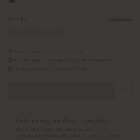
Vulcan
Størrelse:
Størrelsesguide
XS
S
M
L
XL
Vores model er 173 cm og bruger str. S
Stor i størrelsen. Vi anbefaler, at du går en størrelse ned.
Forlæng tøjets levetid - sælg varen tilbage
Ikke på lager
Underret mig, når det er tilgængeligt
Dette produkt er i øjeblikket udsolgt. Indtast din e-mail
nedenfor for at få besked, når produktet er tilgængeligt igen.
: