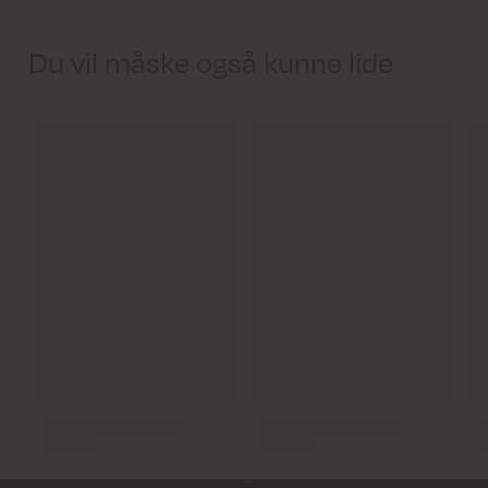
Du vil måske også kunne lide
Levering 1-2 hverdage
Fri fragt på alle ordrer over 499 kr.
Returfragt 39 kr.