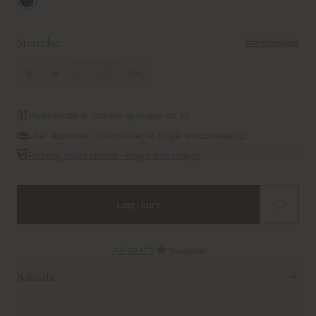
Dark Blue Denim
Størrelse:
Størrelsesguide
S
M
L
XL
XXL
Vores model er 186 cm og bruger str. M
Lille i størrelsen. Vi anbefaler, at du går en størrelse op.
Forlæng tøjets levetid - sælg varen tilbage
Læg i kurv
4,8 ud af 5
Beskrivelse
Let denimskjorte i en regulær pasform. Den bløde denim fremhæves