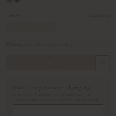
Moss Green
Mood Indigo
Størrelse:
Størrelsesguide
S
M
L
XL
XXL
Forlæng tøjets levetid - sælg varen tilbage
Ikke på lager
Underret mig, når det er tilgængeligt
Dette produkt er i øjeblikket udsolgt. Indtast din e-mail
nedenfor for at få besked, når produktet er tilgængeligt igen.
: