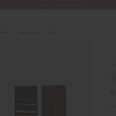
Fri fragt på alle ordrer over 499 kr.
dhand
This is Gallery
SALE
MMGE
Ga
M
249