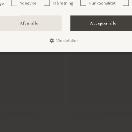
ge
Ydeevne
Målretning
Funktionalitet
Bekræft
Afvis alle
Accepter alle
Vis detaljer