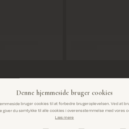
Denne hjemmeside bruger cookies
Er du det rigtige sted? Det ser ud til,
emmeside bruger cookies til at forbedre brugeroplevelsen. Ved at br
at du er i United States
giver du samtykke til alle cookies i overensstemmelse med vores co
Læs mere