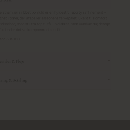
e strømper i ribbet bomuld er en hyldest til sporty raffinement –
gnet i toner, der afspejler sæsonens farvepalet. Skabt til komfort
ndbarhed, med stil fra top til tå. En diskret, men uundværlig detalje,
fuldender det velkomponerede outfit.
enr. 509130
rialer & Pleje
ring & Betaling
ering
: Fri fragt på alle ordrer over 69 €
everer til privatadresser, erhvervsadresser og ParcelShops - ikke til
bokse.
everer ikke til Nordirland.