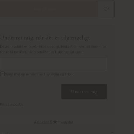
Ikke på lager
Underret mig, når det er tilgængeligt
Dette produkt er i øjeblikket udsolgt. Indtast din e-mail nedenfor
for at få besked, når produktet er tilgængeligt igen.
:
Send mig en e-mail med nyheder og tilbud
Underret mig
Privatlivspolitik
4,8 ud af 5
rivelse