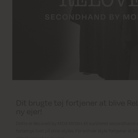
Dit brugte tøj fortjener at blive R
ny ejer!
Dette er ReLoved by MOS MOSH. Et kurateret secondhand-un
forlænge livet på dine styles. For enhver style fortjener at b
elsket igen af en ny ejer.