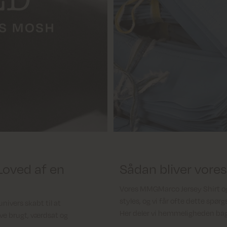
eLoved af en
Sådan bliver vores
Vores MMGMarco Jersey Shirt o
styles, og vi får ofte dette sp
ivers skabt til at
Her deler vi hemmeligheden bag 
live brugt, værdsat og