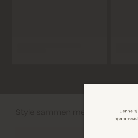
Style sammen med
Denne hj
hjemmeside 