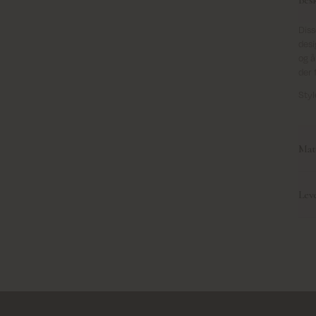
Diss
desi
og å
der 
Styl
Mate
Leve
Lev
Vi l
post
Vi l