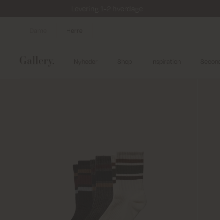
Levering 1-2 hverdage
Dame
Herre
Nyheder
Shop
Inspiration
Secon