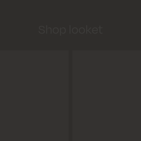
Leve
Beta
Shop looket