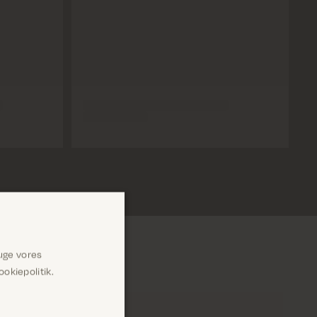
uge vores
okiepolitik.