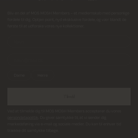
Modtag nyhedsbrev
Bliv en del af MOS MOSH Members – et medlemskab med personlige
Returfragt 39 kr.
fordele til dig. Optjen point, nyd eksklusive fordele, og vær blandt de
første til at udforske vores nye kollektioner.
Levering 1-2 hverdage
Dame
Herre
Tilmeld
Ved at tilmelde dig til MOS MOSH Members accepterer du vores
persondatapolitik
. Du giver samtykke til, at vi sender dig
markedsføring via e-mail og sociale medier. Du kan til enhver tid
trække dit samtykke tilbage.