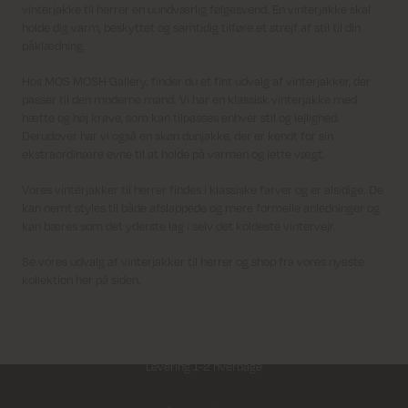
vinterjakke til herrer en uundværlig følgesvend. En vinterjakke skal
holde dig varm, beskyttet og samtidig tilføre et strejf af stil til din
påklædning.
Hos MOS MOSH Gallery. finder du et fint udvalg af vinterjakker, der
passer til den moderne mand. Vi har en klassisk vinterjakke med
hætte og høj krave, som kan tilpasses enhver stil og lejlighed.
Derudover har vi også en skøn dunjakke, der er kendt for sin
ekstraordinære evne til at holde på varmen og lette vægt.
Vores vinterjakker til herrer findes i klassiske farver og er alsidige. De
kan nemt styles til både afslappede og mere formelle anledninger og
kan bæres som det yderste lag i selv det koldeste vintervejr.
Se vores udvalg af vinterjakker til herrer og shop fra vores nyeste
kollektion her på siden.
Levering 1-2 hverdage
Fri fragt på alle ordrer over 499 kr.