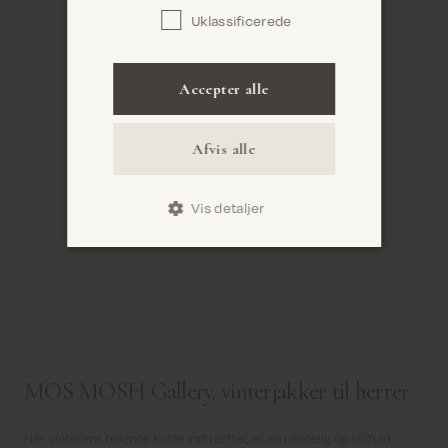
Uklassificerede
Bekræft
Accepter alle
Afvis alle
Vis detaljer
MOS MOSH Gallery. vinterjakker til herrer
Når vinterens bidende kulde indtræffer, er en pålidelig og stilfuld