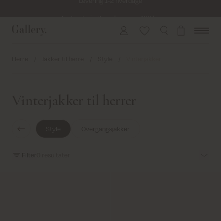
Fri fragt på alle ordrer over 499 kr.
Returfragt 39 kr.
Levering 1-2 hverdage
Herre
/
Jakker til herre
/
Style
/
Vinterjakker
Vinterjakker til herrer
Style
Overgangsjakker
Filter
0
resultater