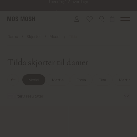
Fri fragt på alle ordrer over 499 kr.
Returfragt 39 kr.
Levering 1-2 hverdage
Dame
/
Skjorter
/
Model
/
Tilda
Tilda skjorter til damer
Model
Mattie
Enola
Tina
Martina
Filter
0
resultater