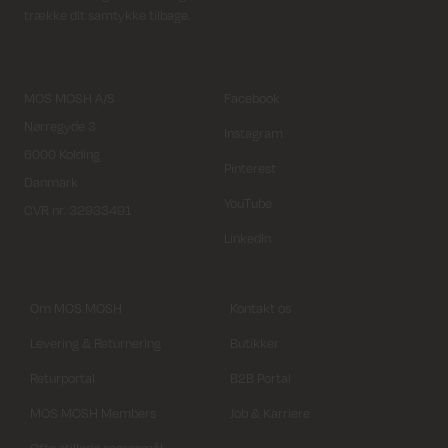
trække dit samtykke tilbage.
MOS MOSH A/S
Facebook
Nørregyde 3
Instagram
6000 Kolding
Pinterest
Danmark
YouTube
CVR nr. 32933491
LinkedIn
Om MOS MOSH
Kontakt os
Levering & Returnering
Butikker
Returportal
B2B Portal
MOS MOSH Members
Job & Karriere
Ofte stillede spørgsmål