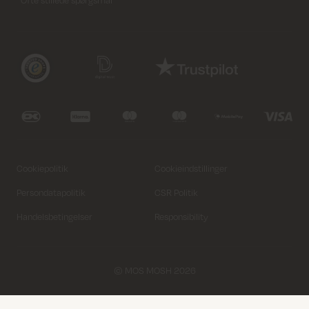
Cookiepolitik
Cookieindstillinger
Persondatapolitik
CSR Politik
Handelsbetingelser
Responsibility
© MOS MOSH 2026