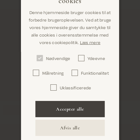
cookies
Denne hjemmeside bruger cookies til at
forbedre brugeroplevelsen. Ved at bruge
vores hjemmeside giver du samtykke til
alle cookies i overensstemmelse med
Er du det rigtige sted? Det ser ud til, at du er i
vores cookiepolitik.
Læs mere
United States
Nødvendige
Ydeevne
Målretning
Funktionalitet
Uklassificerede
Bekræft
Accepter alle
Afvis alle