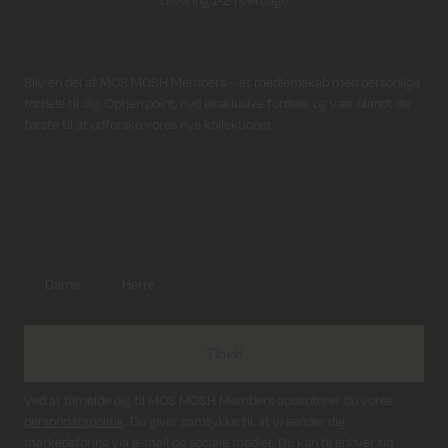
Fri fragt på alle ordrer over 499 kr.
Modtag nyhedsbrev
Bliv en del af MOS MOSH Members – et medlemskab med personlige
Returfragt 39 kr.
fordele til dig. Optjen point, nyd eksklusive fordele, og vær blandt de
første til at udforske vores nye kollektioner.
Levering 1-2 hverdage
Dame
Herre
Tilmeld
Ved at tilmelde dig til MOS MOSH Members accepterer du vores
persondatapolitik
. Du giver samtykke til, at vi sender dig
markedsføring via e-mail og sociale medier. Du kan til enhver tid