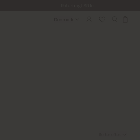
Returfragt 39 kr.
Denmark
Denmark
Sorter efter
: