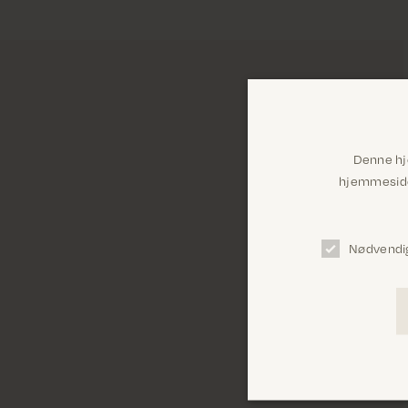
Denne hj
hjemmeside 
Nødvendi