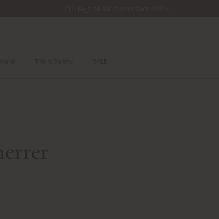
Fri fragt på alle ordrer over 499 kr.
dhand
This is Gallery
SALE
herrer