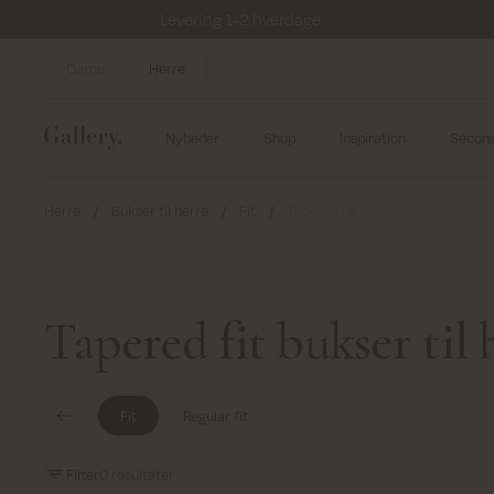
Levering 1-2 hverdage
Dame
Herre
Nyheder
Shop
Inspiration
Secon
Herre
/
Bukser til herre
/
Fit
/
Tapered fit
Tapered fit bukser til 
Fit
Regular fit
Filter
0
resultater