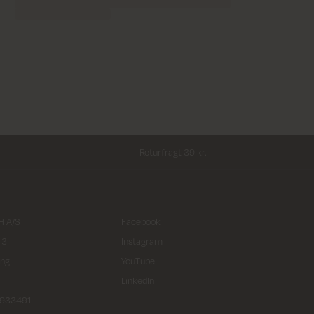
Returfragt 39 kr.
 A/S
Facebook
 3
Instagram
ing
YouTube
LinkedIn
2933491