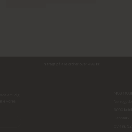
Fri fragt på alle ordrer over 499 kr.
MOS MOSH
ele til dig.
rske vores
Nørregyde
6000 Kold
Danmark
CVR nr. 3