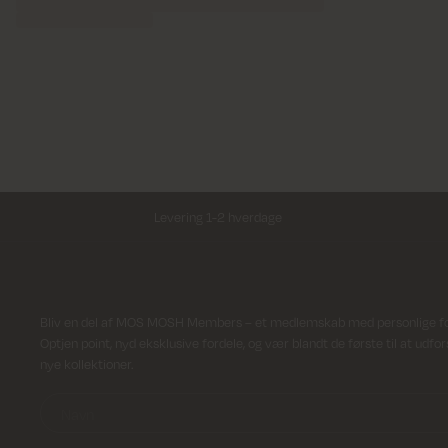
Levering 1-2 hverdage
Modtag nyhedsbrev
Bliv en del af MOS MOSH Members – et medlemskab med personlige ford
Optjen point, nyd eksklusive fordele, og vær blandt de første til at udfo
nye kollektioner.