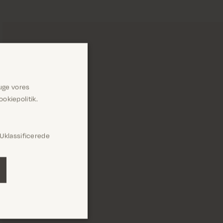
uge vores
okiepolitik.
Uklassificerede