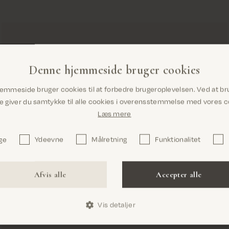
Denne hjemmeside bruger cookies
Er du det rigtige sted? Det ser ud til,
emmeside bruger cookies til at forbedre brugeroplevelsen. Ved at br
at du er i United States
giver du samtykke til alle cookies i overensstemmelse med vores co
Læs mere
ge
Ydeevne
Målretning
Funktionalitet
Bekræft
Afvis alle
Accepter alle
Vis detaljer