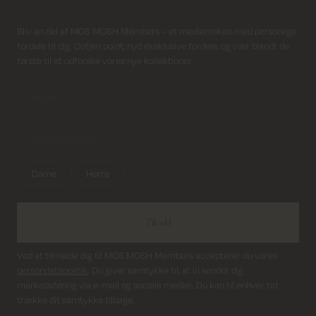
Fri fragt på alle ordrer over 499 kr.
Modtag nyhedsbrev
Bliv en del af MOS MOSH Members – et medlemskab med personlige
fordele til dig. Optjen point, nyd eksklusive fordele, og vær blandt de
Returfragt 39 kr.
første til at udforske vores nye kollektioner.
Levering 1-2 hverdage
Dame
Herre
Tilmeld
Ved at tilmelde dig til MOS MOSH Members accepterer du vores
persondatapolitik
. Du giver samtykke til, at vi sender dig
markedsføring via e-mail og sociale medier. Du kan til enhver tid
trække dit samtykke tilbage.