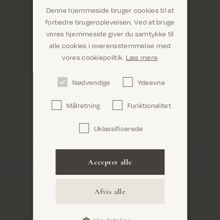
Denne hjemmeside bruger cookies til at
forbedre brugeroplevelsen. Ved at bruge
vores hjemmeside giver du samtykke til
alle cookies i overensstemmelse med
Er du det rigtige sted? Det ser ud til, at du er i
vores cookiepolitik.
Læs mere
United States
Nødvendige
Ydeevne
Målretning
Funktionalitet
Uklassificerede
Bekræft
Accepter alle
Afvis alle