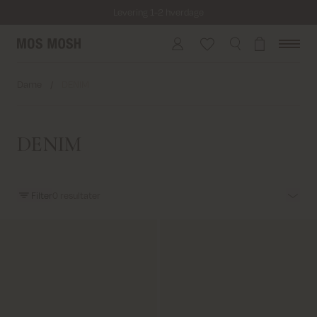
Levering 1-2 hverdage
Fri fragt på alle ordrer over 499 kr.
Returfragt 39 kr.
Dame
/
DENIM
Levering 1-2 hverdage
DENIM
Filter
0
resultater