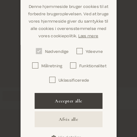
Denne hjemmeside bruger cookies til at
forbedre brugeroplevelsen. Ved at bruge
vores hjemmeside giver du samtykke til
alle cookies i overensstemmelse med
Er du det rigtige sted? Det ser ud til, at du er i
vores cookiepolitik.
Læs mere
United States
Nødvendige
Ydeevne
Målretning
Funktionalitet
Uklassificerede
Bekræft
Accepter alle
Afvis alle