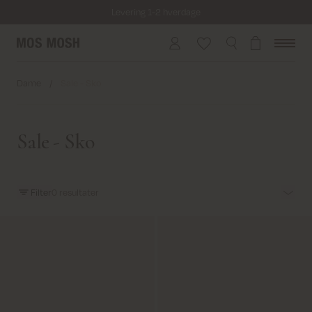
Levering 1-2 hverdage
Fri fragt på alle ordrer over 499 kr.
Returfragt 39 kr.
Dame
/
Sale - Sko
Levering 1-2 hverdage
Sale - Sko
Filter
0
resultater