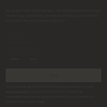
Fri fragt på alle ordrer over 499 kr.
Modtag nyhedsbrev
Bliv en del af MOS MOSH Members – et medlemskab med personlige
fordele til dig. Optjen point, nyd eksklusive fordele, og vær blandt de
Returfragt 39 kr.
første til at udforske vores nye kollektioner.
Levering 1-2 hverdage
Dame
Herre
Tilmeld
Ved at tilmelde dig til MOS MOSH Members accepterer du vores
persondatapolitik
. Du giver samtykke til, at vi sender dig
markedsføring via e-mail og sociale medier. Du kan til enhver tid
trække dit samtykke tilbage.