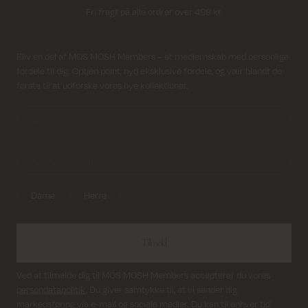
Fri fragt på alle ordrer over 499 kr.
Returfragt 39 kr.
Modtag nyhedsbrev
Bliv en del af MOS MOSH Members – et medlemskab med personlige
fordele til dig. Optjen point, nyd eksklusive fordele, og vær blandt de
Levering 1-2 hverdage
første til at udforske vores nye kollektioner.
Dame
Herre
Tilmeld
Ved at tilmelde dig til MOS MOSH Members accepterer du vores
persondatapolitik
. Du giver samtykke til, at vi sender dig
markedsføring via e-mail og sociale medier. Du kan til enhver tid