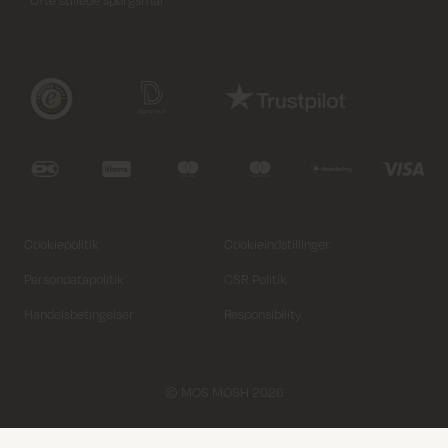
Cookiepolitik
Cookieindstillinger
Persondatapolitik
CSR Politik
Handelsbetingelser
Responsibility
© MOS MOSH 2026