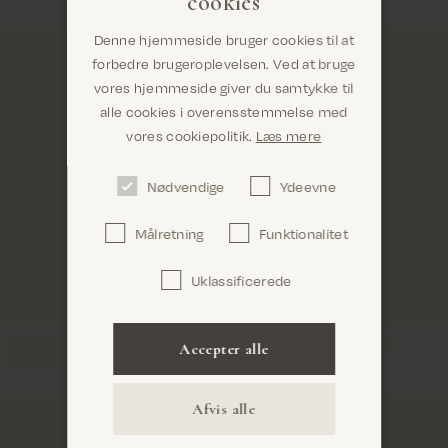
cookies
Denne hjemmeside bruger cookies til at
forbedre brugeroplevelsen. Ved at bruge
vores hjemmeside giver du samtykke til
alle cookies i overensstemmelse med
Er du det rigtige sted? Det ser ud til, at du er i
vores cookiepolitik.
Læs mere
United States
Nødvendige
Ydeevne
Målretning
Funktionalitet
Uklassificerede
Bekræft
Accepter alle
Afvis alle