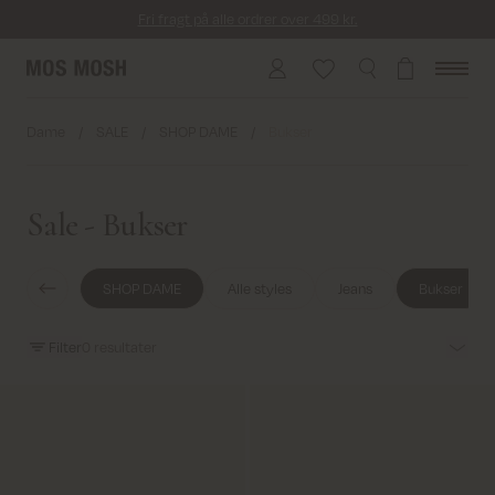
Fri fragt på alle ordrer over 499 kr.
Returfragt 39 kr.
Levering 1-2 hverdage
Dame
/
SALE
/
SHOP DAME
/
Bukser
Sale - Bukser
SHOP DAME
Alle styles
Jeans
Bukser
Filter
0
resultater