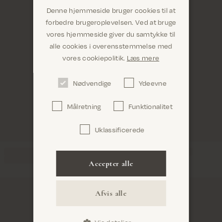
Denne hjemmeside bruger cookies til at
forbedre brugeroplevelsen. Ved at bruge
vores hjemmeside giver du samtykke til
alle cookies i overensstemmelse med
Er du det rigtige sted? Det ser ud til, at du er i
vores cookiepolitik.
Læs mere
United States
Nødvendige
Ydeevne
Målretning
Funktionalitet
Uklassificerede
Bekræft
Accepter alle
Afvis alle