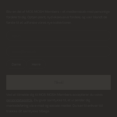
Fri fragt på alle ordrer over 499 kr.
Modtag nyhedsbrev
Bliv en del af MOS MOSH Members – et medlemskab med personlige
fordele til dig. Optjen point, nyd eksklusive fordele, og vær blandt de
Returfragt 39 kr.
første til at udforske vores nye kollektioner.
Levering 1-2 hverdage
Dame
Herre
Tilmeld
Ved at tilmelde dig til MOS MOSH Members accepterer du vores
persondatapolitik
. Du giver samtykke til, at vi sender dig
markedsføring via e-mail og sociale medier. Du kan til enhver tid
trække dit samtykke tilbage.