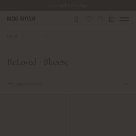
Levering 1-2 hverdage
Fri fragt på alle ordrer over 499 kr.
Returfragt 39 kr.
Dame
/
ReLoved - Blazere
Levering 1-2 hverdage
ReLoved - Blazere
Filter
0
resultater