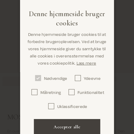
Denne hjemmeside bruger
cookies
Denne hjemmeside bruger cookies til at
forbedre brugeroplevelsen. Ved at bruge
vores hjemmeside giver du samtykke til
alle cookies i overensstemmelse med
Er du det rigtige sted? Det ser ud til, at du er i
vores cookiepolitik.
Læs mere
United States
Nødvendige
Ydeevne
Målretning
Funktionalitet
Uklassificerede
Bekræft
MOS MOSH oversized strik til damer
Accepter alle
En oversized strik er den perfekte tilføjelse til vintergarderoben. Den