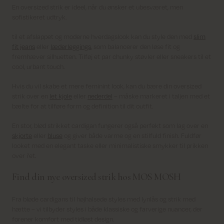
En oversized strik er ideel, når du ønsker et ubesværet, men
sofistikeret udtryk.
til et afslappet og moderne hverdagslook kan du style den med
slim
fit jeans
eller
læderleggings
, som balancerer den løse fit og
fremhæver silhuetten. Tilføj et par chunky støvler eller sneakers til et
cool, urbant touch.
Hvis du vil skabe et mere feminint look, kan du bære din oversized
strik over en
let kjole
eller
nederdel
– måske markeret i taljen med et
bælte for at tilføre form og definition til dit outfit.
En stor, blød strikket cardigan fungerer også perfekt som lag over en
skjorte
eller
bluse
og giver både varme og en stilfuld finish. Fuldfør
looket med en elegant taske eller minimalistiske smykker til prikken
over i’et.
Find din nye oversized strik hos MOS MOSH
Fra bløde cardigans til højhalsede styles med lynlås og strik med
hætte – vi tilbyder styles i både klassiske og farverige nuancer, der
forener komfort med tidløst design.