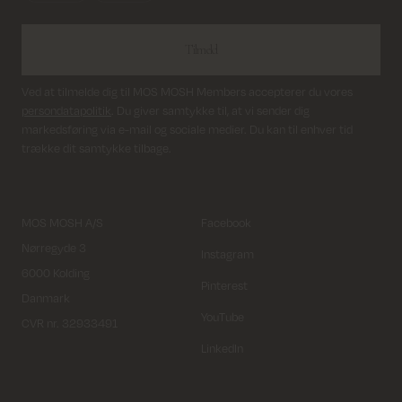
Tilmeld
Ved at tilmelde dig til MOS MOSH Members accepterer du vores
persondatapolitik
. Du giver samtykke til, at vi sender dig
markedsføring via e-mail og sociale medier. Du kan til enhver tid
trække dit samtykke tilbage.
MOS MOSH A/S
Facebook
Nørregyde 3
Instagram
6000 Kolding
Pinterest
Danmark
YouTube
CVR nr. 32933491
LinkedIn