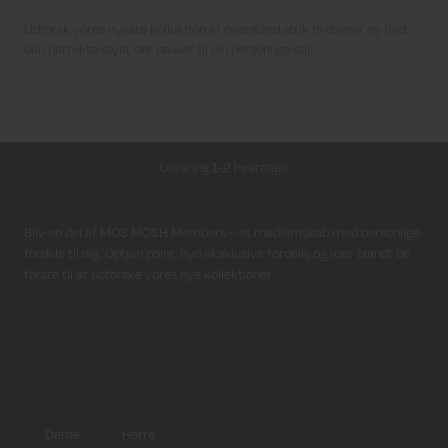
Udforsk vores nyeste kollektion af oversized strik til damer og find
den perfekte style, der passer til din personlige stil.
Levering 1-2 hverdage
Fri fragt på alle ordrer over 499 kr.
Modtag nyhedsbrev
Bliv en del af MOS MOSH Members – et medlemskab med personlige
fordele til dig. Optjen point, nyd eksklusive fordele, og vær blandt de
Returfragt 39 kr.
første til at udforske vores nye kollektioner.
Levering 1-2 hverdage
Dame
Herre