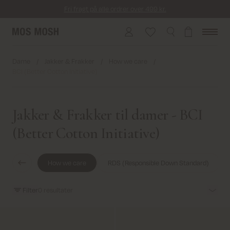
Fri fragt på alle ordrer over 499 kr.
Returfragt 39 kr.
Levering 1-2 hverdage
Dame
/
Jakker & Frakker
/
How we care
/
BCI (Better Cotton Initiative)
Jakker & Frakker til damer - BCI
(Better Cotton Initiative)
How we care
RDS (Responsible Down Standard)
Filter
0
resultater