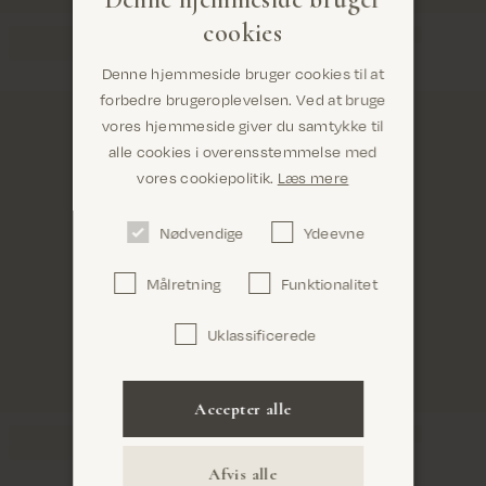
cookies
Denne hjemmeside bruger cookies til at
forbedre brugeroplevelsen. Ved at bruge
vores hjemmeside giver du samtykke til
alle cookies i overensstemmelse med
Er du det rigtige sted? Det ser ud til, at du er i
vores cookiepolitik.
Læs mere
United States
Nødvendige
Ydeevne
Målretning
Funktionalitet
Uklassificerede
Bekræft
Accepter alle
Afvis alle