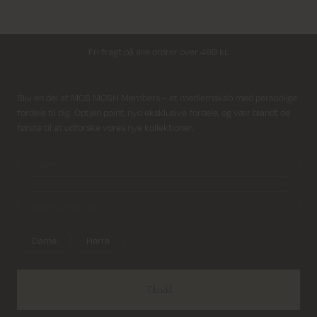
Levering 1-2 hverdage
Fri fragt på alle ordrer over 499 kr.
Returfragt 39 kr.
Modtag nyhedsbrev
Bliv en del af MOS MOSH Members – et medlemskab med personlige
fordele til dig. Optjen point, nyd eksklusive fordele, og vær blandt de
Levering 1-2 hverdage
første til at udforske vores nye kollektioner.
Dame
Herre
Tilmeld