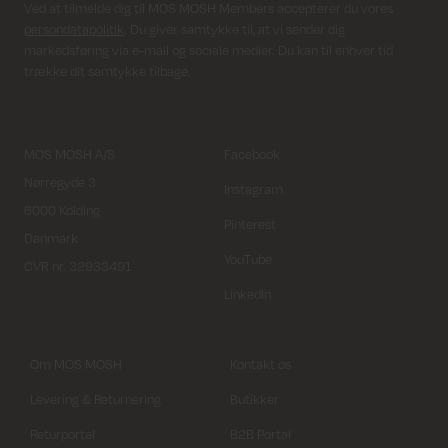
Ved at tilmelde dig til MOS MOSH Members accepterer du vores
persondatapolitik
. Du giver samtykke til, at vi sender dig
markedsføring via e-mail og sociale medier. Du kan til enhver tid
trække dit samtykke tilbage.
MOS MOSH A/S
Facebook
Nørregyde 3
Instagram
6000 Kolding
Pinterest
Danmark
YouTube
CVR nr. 32933491
LinkedIn
Om MOS MOSH
Kontakt os
Levering & Returnering
Butikker
Returportal
B2B Portal