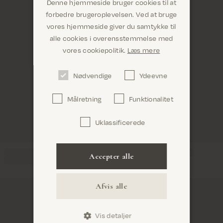
Denne hjemmeside bruger cookies til at
forbedre brugeroplevelsen. Ved at bruge
vores hjemmeside giver du samtykke til
alle cookies i overensstemmelse med
Er du det rigtige sted? Det ser ud til, at du
vores cookiepolitik.
Læs mere
er i United States
Nødvendige
Ydeevne
Målretning
Funktionalitet
Uklassificerede
Bekræft
Accepter alle
Afvis alle
Vis detaljer