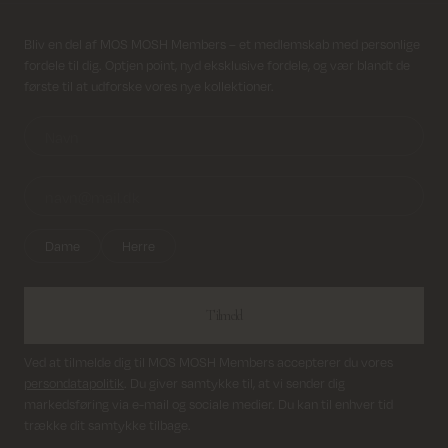
Returfragt 39 kr.
Modtag nyhedsbrev
Bliv en del af MOS MOSH Members – et medlemskab med personlige
fordele til dig. Optjen point, nyd eksklusive fordele, og vær blandt de
Levering 1-2 hverdage
første til at udforske vores nye kollektioner.
Dame
Herre
Tilmeld
Ved at tilmelde dig til MOS MOSH Members accepterer du vores
persondatapolitik
. Du giver samtykke til, at vi sender dig
markedsføring via e-mail og sociale medier. Du kan til enhver tid
trække dit samtykke tilbage.