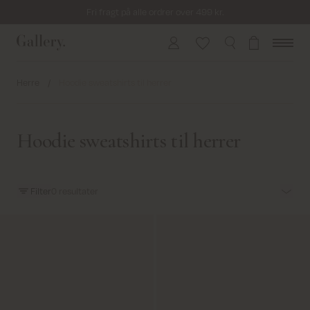
Fri fragt på alle ordrer over 499 kr.
Returfragt 39 kr.
Levering 1-2 hverdage
Herre
/
Hoodie sweatshirts til herrer
Hoodie sweatshirts til herrer
Filter
0
resultater