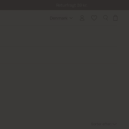
Returfragt 39 kr.
Denmark
Denmark
Sorter efter
: