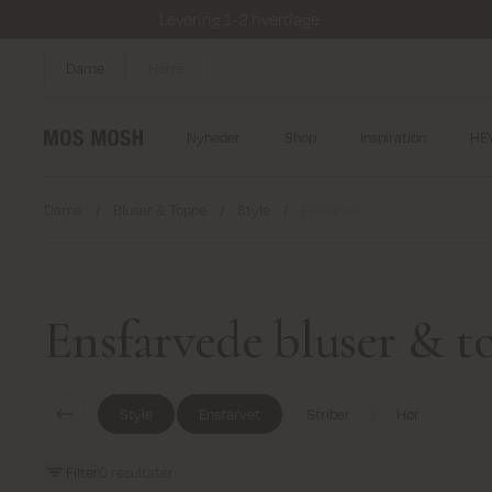
Levering 1-2 hverdage
Dame
Herre
Nyheder
Shop
Inspiration
HE
Dame
/
Bluser & Toppe
/
Style
/
Ensfarvet
Ensfarvede bluser & t
Style
Ensfarvet
Striber
Hør
Filter
0
resultater