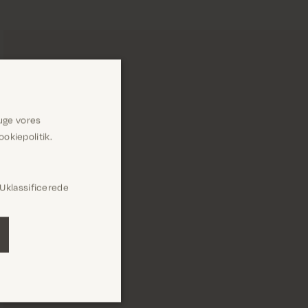
uge vores
okiepolitik.
Uklassificerede