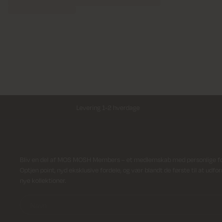
Levering 1-2 hverdage
Modtag nyhedsbrev
Bliv en del af MOS MOSH Members – et medlemskab med personlige ford
Optjen point, nyd eksklusive fordele, og vær blandt de første til at udfo
nye kollektioner.