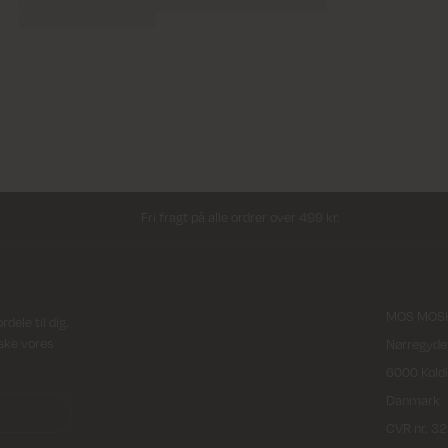
Fri fragt på alle ordrer over 499 kr.
MOS MOSH
ele til dig.
rske vores
Nørregyde
6000 Kold
Danmark
CVR nr. 3