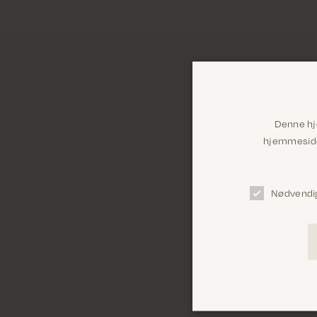
Denne hj
hjemmeside 
Nødvendi