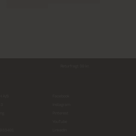
Returfragt 39 kr.
 A/S
Facebook
 3
Instagram
ing
Pinterest
YouTube
2933491
LinkedIn