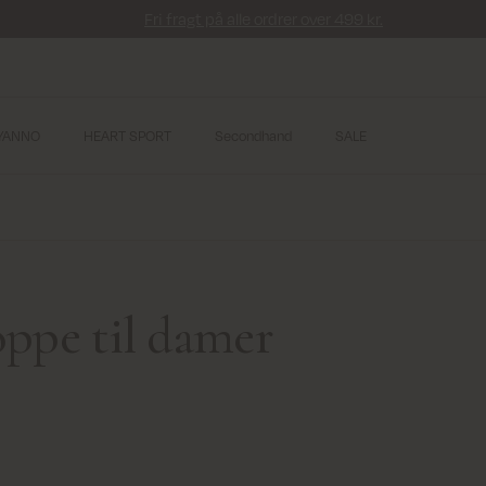
Fri fragt på alle ordrer over 499 kr.
YANNO
HEART SPORT
Secondhand
SALE
oppe til damer