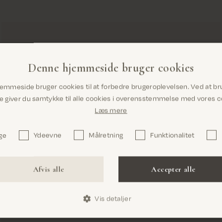
Denne hjemmeside bruger cookies
Er du det rigtige sted? Det ser ud til, at du
emmeside bruger cookies til at forbedre brugeroplevelsen. Ved at br
er i United States
giver du samtykke til alle cookies i overensstemmelse med vores co
Læs mere
ge
Ydeevne
Målretning
Funktionalitet
Bekræft
Afvis alle
Accepter alle
Vis detaljer