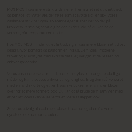
MOS MOSH cashmere strik til damer er fremstillet i et utroligt blødt
og behageligt materiale, der føles som at svøbe sig i en sky. Vores
cashmere strik har også isolerende egenskaber, der holder på
kroppens varme og samtidig holder kulden ude, så du kan holde
varmen, når temperaturen falder.
Hos MOS MOSH finder du et fint udvalg af cashmere bluser i et tidløst
design, hvor komfort og pasform er i fokus. De findes i moderne
farver og er udstyret med skønne detaljer, der gør, at de passer ind i
enhver garderobe.
Vores cashmere sweatre til damer kan styles på mange forskellige
måder og kan tilpasses enhver stil og lejlighed. Brug dem på kontoret
med en hvid skjorte og et par klassiske bukser eller smid en blazer
over for et mere formelt look. Du kan også bruge dem sammen med
et par af vores skønne jeans for et mere afslappet look.
Se vores udvalg af cashmere bluser til damer og shop fra vores
nyeste kollektion her på siden.
Levering 1-2 hverdage