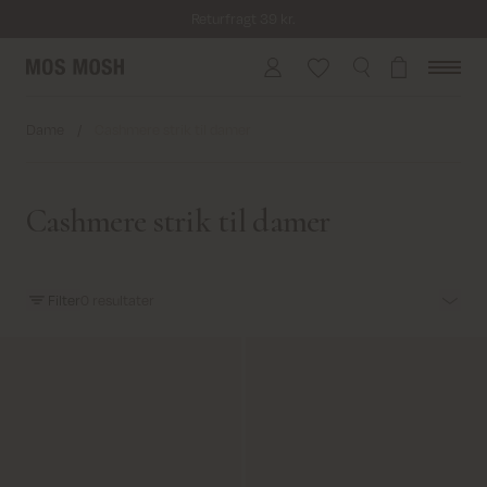
Returfragt 39 kr.
Levering 1-2 hverdage
Dame
/
Cashmere strik til damer
Cashmere strik til damer
Filter
0
resultater