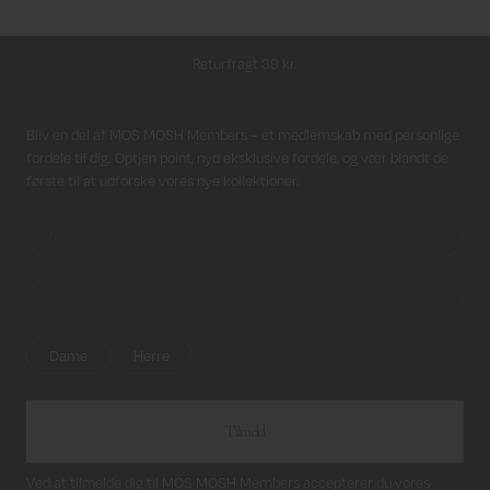
Fri fragt på alle ordrer over 499 kr.
Returfragt 39 kr.
Levering 1-2 hverdage
Modtag nyhedsbrev
Bliv en del af MOS MOSH Members – et medlemskab med personlige
fordele til dig. Optjen point, nyd eksklusive fordele, og vær blandt de
første til at udforske vores nye kollektioner.
Dame
Herre
Tilmeld
Ved at tilmelde dig til MOS MOSH Members accepterer du vores