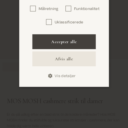
Målretning
Funktionalitet
Uklassificerede
Bekræft
Accepter alle
Afvis alle
Vis detaljer
MOS MOSH cashmere strik til damer
Er du på udkig efter en blød strik til de koldere måneder? Hos MOS
MOSH finder du stilfulde og luksuriøse striktrøjer i cashmere, der kan
holde dig varm hele vinteren.