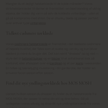
Mangler du et dejligt halstørklæde til de kolde måneder? Vores
strikhalstørklæder til damer er fremstillet i en blød blanding af uld og
alpaka, der holder dig varm på selv de koldeste vinterdage - uden at
gå på kompromis med stilen. De er chunky, bløde og passer perfekt
over enhver type
vinterjakke
.
Tidløst cashmere tørklæde
Vores
cashmere halstørklæde
er fremstillet i det blødeste cashmere
af højeste kvalitet, der føles som at svøbe sig i en sky og kun bliver
blødere jo mere du bruger det. Det kan nemt "dresses" op og ned —
style det til
tailored bukser
og en
blazer
til et sofistikeret look på
kontoret, eller afslappet over en
cardigan
og et par
jeans
i weekenden.
En tidløs og bæredygtig investering i din garderobe, der holder sin
smukke facon sæson efter sæson.
Find dit nye yndlingstørklæde hos MOS MOSH
Uanset hvilken sæson du shopper til, finder du et halstørklæde fra
MOS MOSH, der passer til netop din stil og dine behov. Gå på
opdagelse i vores udvalg, og shop dit nye yndlingstørklæde fra vores