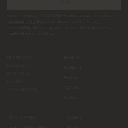
Tilmeld
Ved at tilmelde dig til MOS MOSH Members accepterer du vores
persondatapolitik
. Du giver samtykke til, at vi sender dig
markedsføring via e-mail og sociale medier. Du kan til enhver tid
trække dit samtykke tilbage.
MOS MOSH A/S
Facebook
Nørregyde 3
Instagram
6000 Kolding
Pinterest
Danmark
YouTube
CVR nr. 32933491
LinkedIn
Om MOS MOSH
Kontakt os
Levering & Returnering
Butikker