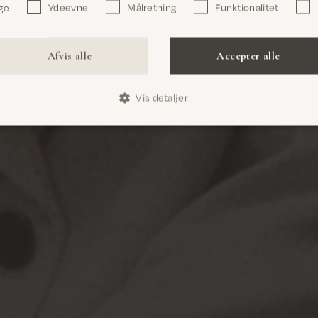
ge
Ydeevne
Målretning
Funktionalitet
Bekræft
Afvis alle
Accepter alle
Vis detaljer