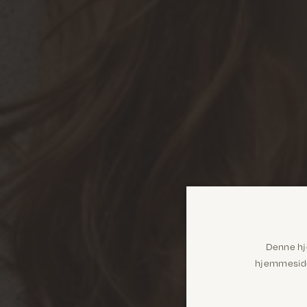
Denne hj
hjemmeside 