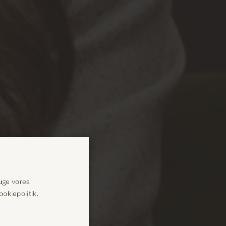
uge vores
okiepolitik.