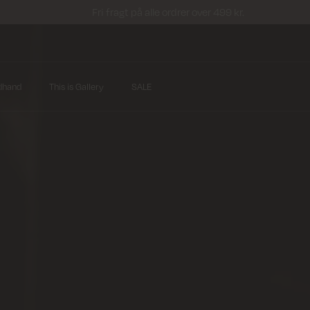
Fri fragt på alle ordrer over 499 kr.
dhand
This is Gallery
SALE