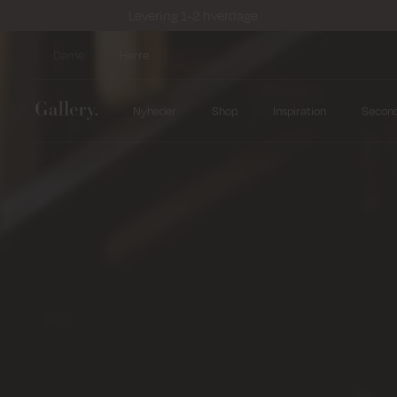
Levering 1-2 hverdage
Dame
Herre
Nyheder
Shop
Inspiration
Secon