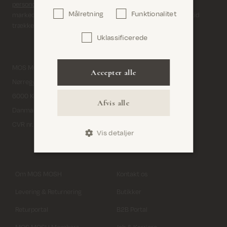
persondatapolitik
. Du giver samtykke til, at vi sender dig
Målretning
Funktionalitet
markedsføring via e-mail og sociale medier. Du kan til enhver tid
trække dit samtykke tilbage.
Uklassificerede
Bekræft
MOS MOSH A/S
Facebook
Accepter alle
Nørregyde 3
Instagram
6000 Kolding
Afvis alle
Pinterest
Danmark
YouTube
CVR nr. 32933491
Vis detaljer
LinkedIn
Om MOS MOSH
Kontakt os
Levering & Returnering
Butikker
Returportal
B2B Portal