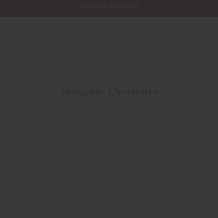
Levering 1-2 hverdage
Fri fragt på alle ordrer over 499 kr.
Returfragt 39 kr.
Levering 1-2 hverdage
Stilguide: Overshirts