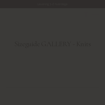
Levering 1-2 hverdage
Fri fragt på alle ordrer over 499 kr.
Returfragt 39 kr.
Levering 1-2 hverdage
Sizeguide GALLERY - Knits