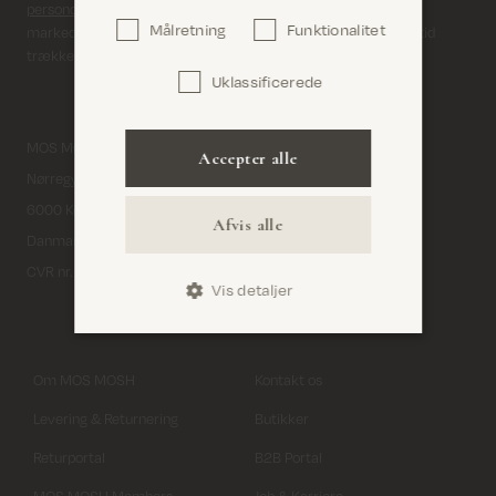
persondatapolitik
. Du giver samtykke til, at vi sender dig
Målretning
Funktionalitet
markedsføring via e-mail og sociale medier. Du kan til enhver tid
trække dit samtykke tilbage.
Uklassificerede
Bekræft
MOS MOSH A/S
Facebook
Accepter alle
Nørregyde 3
Instagram
6000 Kolding
Afvis alle
Pinterest
Danmark
YouTube
CVR nr. 32933491
Vis detaljer
LinkedIn
Om MOS MOSH
Kontakt os
Levering & Returnering
Butikker
Returportal
B2B Portal