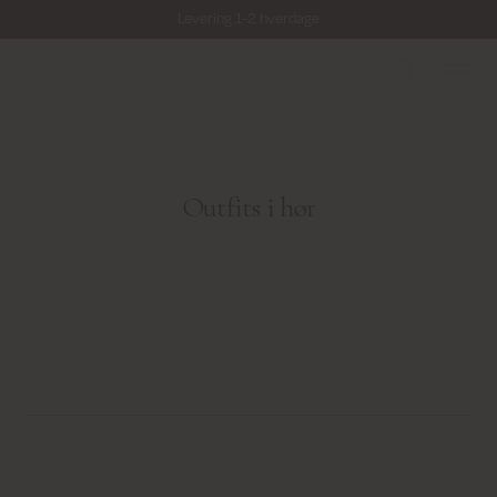
Levering 1-2 hverdage
Fri fragt på alle ordrer over 499 kr.
Returfragt 39 kr.
Levering 1-2 hverdage
Outfits i hør