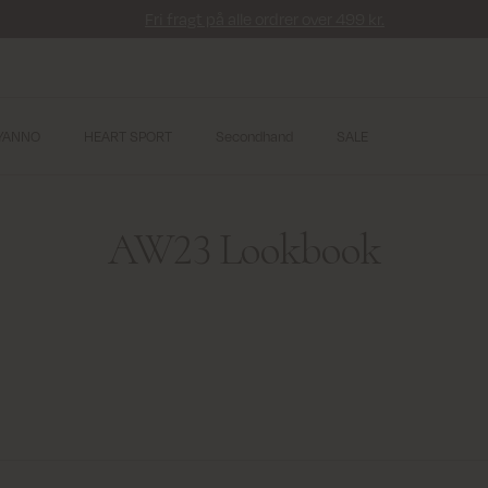
Fri fragt på alle ordrer over 499 kr.
YANNO
HEART SPORT
Secondhand
SALE
AW23 Lookbook