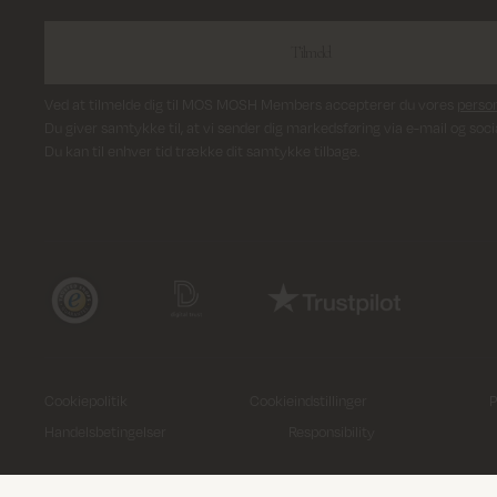
Tilmeld
Ved at tilmelde dig til MOS MOSH Members accepterer du vores
person
Du giver samtykke til, at vi sender dig markedsføring via e-mail og soci
Du kan til enhver tid trække dit samtykke tilbage.
Cookiepolitik
Cookieindstillinger
P
Handelsbetingelser
Responsibility