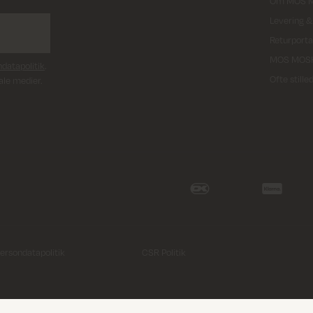
Om MOS 
Levering &
Returporta
MOS MOS
datapolitik
.
Ofte still
ale medier.
ersondatapolitik
CSR Politik