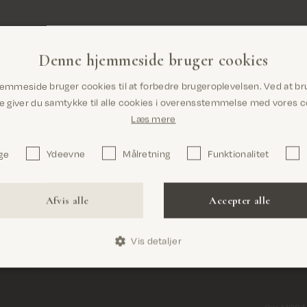
Denne hjemmeside bruger cookies
Fri fragt på alle ordrer over 499 kr.
Er du det rigtige sted? Det ser ud til, at du
emmeside bruger cookies til at forbedre brugeroplevelsen. Ved at br
er i United States
giver du samtykke til alle cookies i overensstemmelse med vores co
Læs mere
MOS MOSH
ge
Ydeevne
Målretning
Funktionalitet
ele til dig.
rske vores
Nørregyde
6000 Kold
Bekræft
Afvis alle
Accepter alle
Danmark
CVR nr. 3
Vis detaljer