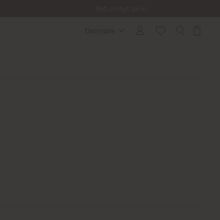
Returfragt 39 kr.
Denmark
Denmark