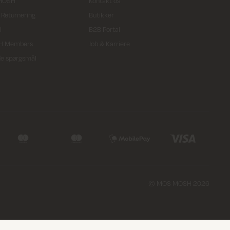
MOSH
Kontakt os
 Returnering
Butikker
l
B2B Portal
H Members
Job & Karriere
ede spørgsmål
© MOS MOSH 2026