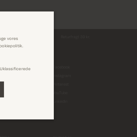
Returfragt 39 kr.
uge vores
okiepolitik.
 A/S
Facebook
Uklassificerede
 3
Instagram
ing
Pinterest
YouTube
2933491
LinkedIn