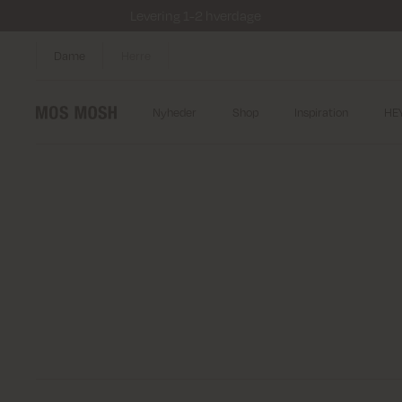
Levering 1-2 hverdage
Dame
Herre
Nyheder
Shop
Inspiration
HE