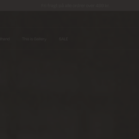
Fri fragt på alle ordrer over 499 kr.
dhand
This is Gallery
SALE