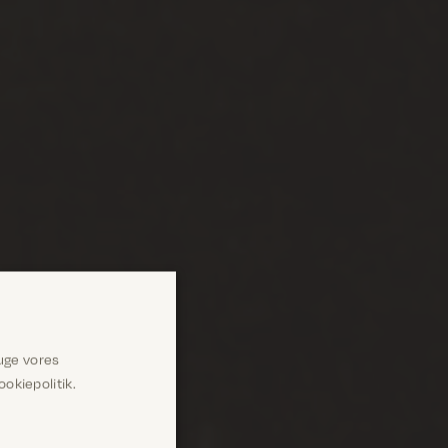
uge vores
okiepolitik.