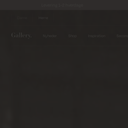
Levering 1-2 hverdage
Dame
Herre
Nyheder
Shop
Inspiration
Secon