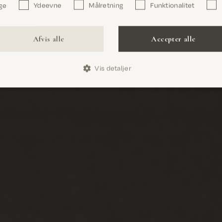
ge
Ydeevne
Målretning
Funktionalitet
Bekræft
Afvis alle
Accepter alle
Vis detaljer