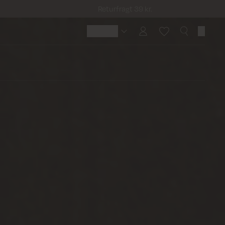
Returfragt 39 kr.
Denmark
Denmark