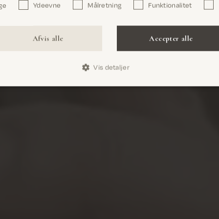
ge
Ydeevne
Målretning
Funktionalitet
Bekræft
Afvis alle
Accepter alle
Vis detaljer