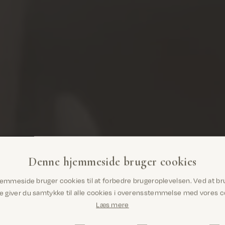
Denne hjemmeside bruger cookies
Er du det rigtige sted? Det ser ud til,
emmeside bruger cookies til at forbedre brugeroplevelsen. Ved at br
at du er i United States
giver du samtykke til alle cookies i overensstemmelse med vores co
Læs mere