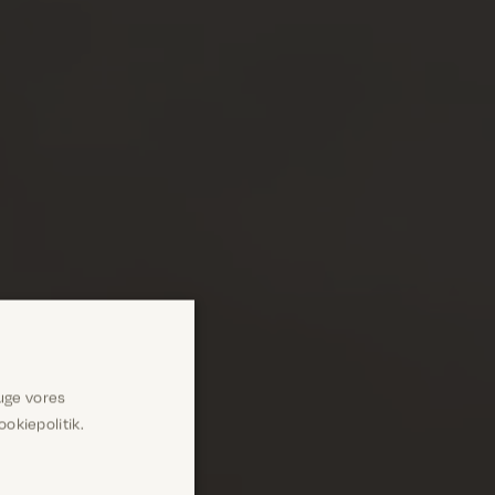
uge vores
okiepolitik.