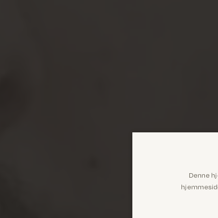
Denne hj
hjemmeside 