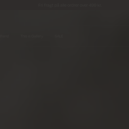
Fri fragt på alle ordrer over 499 kr.
dhand
This is Gallery
SALE