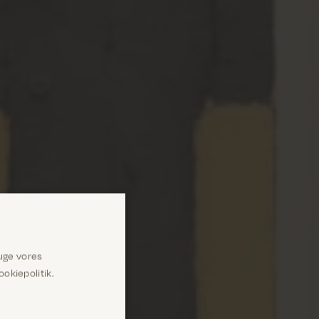
uge vores
okiepolitik.