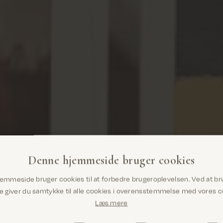
Denne hjemmeside bruger cookies
Er du det rigtige sted? Det ser ud til,
emmeside bruger cookies til at forbedre brugeroplevelsen. Ved at br
at du er i United States
giver du samtykke til alle cookies i overensstemmelse med vores co
Læs mere