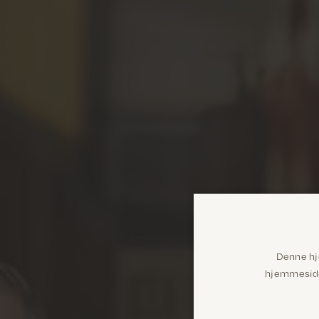
Denne hj
hjemmeside 