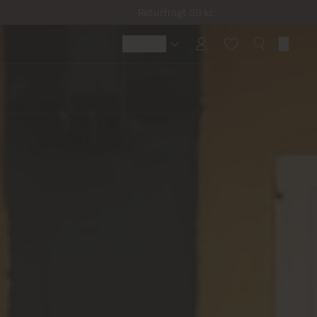
Returfragt 39 kr.
Denmark
Denmark