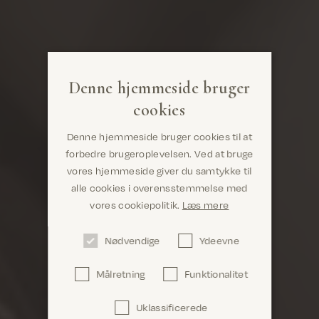
Denne hjemmeside bruger
cookies
Denne hjemmeside bruger cookies til at
forbedre brugeroplevelsen. Ved at bruge
vores hjemmeside giver du samtykke til
alle cookies i overensstemmelse med
Er du det rigtige sted? Det ser ud til, at du er i
vores cookiepolitik.
Læs mere
United States
Nødvendige
Ydeevne
Målretning
Funktionalitet
Uklassificerede
Bekræft