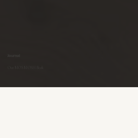
Journal
Our MOS MOSH Book
MOS MOSH Blog -
Feb 14 - 2023
VORES MOS MOSH-BOG
I år har vi skabt en MOS MOSH-bog fuld af minder, historier,
interviews med vores MOS MOSH-familie og stærke billeder fra