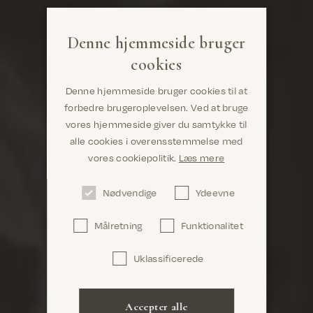
Denne hjemmeside bruger
cookies
Denne hjemmeside bruger cookies til at
forbedre brugeroplevelsen. Ved at bruge
vores hjemmeside giver du samtykke til
alle cookies i overensstemmelse med
Er du det rigtige sted? Det ser ud til, at du er i
vores cookiepolitik.
Læs mere
United States
Nødvendige
Ydeevne
Målretning
Funktionalitet
Uklassificerede
Bekræft
Accepter alle