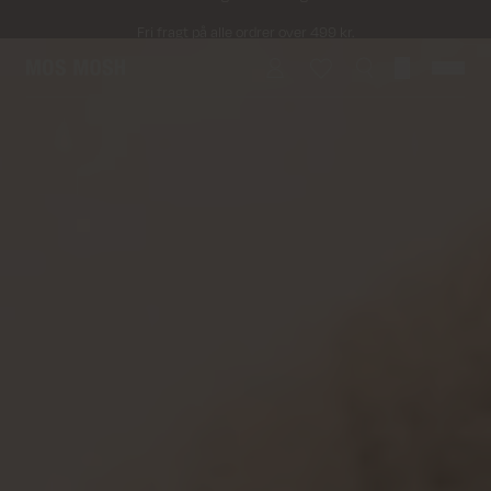
Fri fragt på alle ordrer over 499 kr.
Returfragt 39 kr.
Levering 1-2 hverdage