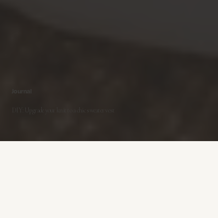
Journal
DIY: Upgrade your knit to a chic sweater vest
MOS MOSH Blog -
Sep 14 - 2020
Opgrader din strik med en chic sweater
vest