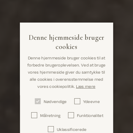
Denne hjemmeside bruger
cookies
Denne hjemmeside bruger cookies til at
forbedre brugeroplevelsen. Ved at bruge
vores hjemmeside giver du samtykke til
alle cookies i overensstemmelse med
Er du det rigtige sted? Det ser ud til, at du er i
vores cookiepolitik.
Læs mere
United States
Nødvendige
Ydeevne
Målretning
Funktionalitet
Uklassificerede
Bekræft