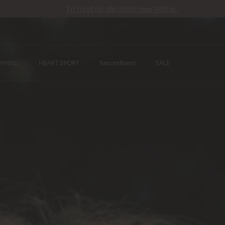
Fri fragt på alle ordrer over 499 kr.
YANNO
HEART SPORT
Secondhand
SALE