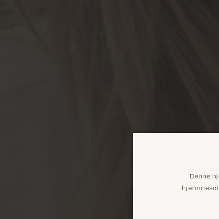
Denne hj
hjemmeside 