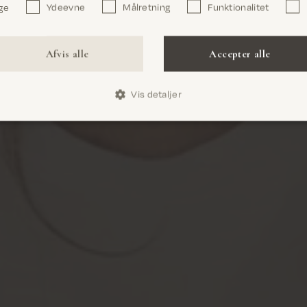
ge
Ydeevne
Målretning
Funktionalitet
Bekræft
Afvis alle
Accepter alle
Vis detaljer