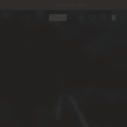
Returfragt 39 kr.
Denmark
Denmark