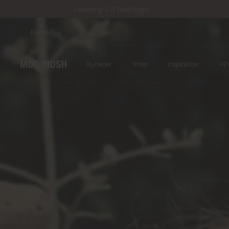
Levering 1-2 hverdage
Dame
Herre
Nyheder
Shop
Inspiration
HE