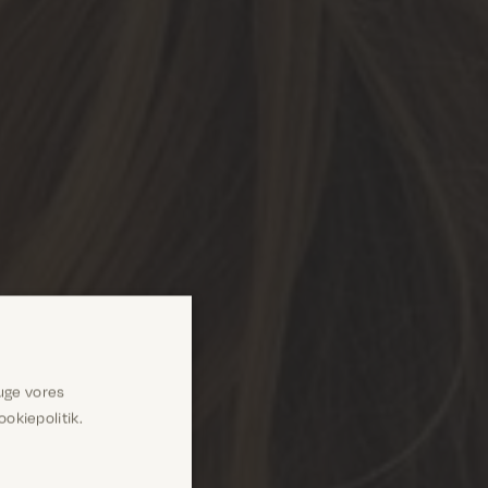
uge vores
okiepolitik.