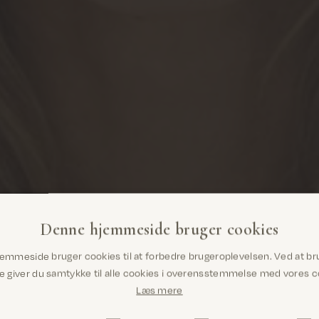
Denne hjemmeside bruger cookies
Er du det rigtige sted? Det ser ud til, at du
emmeside bruger cookies til at forbedre brugeroplevelsen. Ved at br
er i United States
giver du samtykke til alle cookies i overensstemmelse med vores co
Læs mere