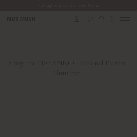
Fri fragt på alle ordrer over 499 kr.
Returfragt 39 kr.
Levering 1-2 hverdage
Sizeguide HEYANNO - Tailored Blazers -
Numerical