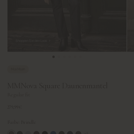
Shoppen Sie den Look
Mos Mosh
MMNova Square Daunenmantel
Regular fit
279,99€
Farbe:
Brindle
+2