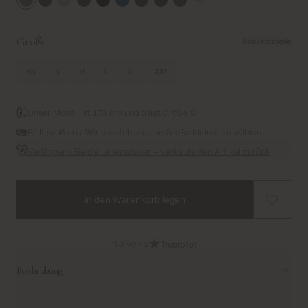
Brindle
Dark Grey
Glacier Gray
Fudge
Black
Blue Lolite
Rosin
Navy
Slate Black
Größe:
Größentabelle
XS
S
M
L
XL
XXL
Unser Modell ist 176 cm und trägt Größe S
Fällt groß aus. Wir empfehlen, eine Größe kleiner zu wählen.
Verlängern Sie die Lebensdauer – verkaufe den Artikel zurück
In den Warenkorb legen
4,8 von 5
Beschreibung
Hüllen Sie sich in Wärme und Stil mit diesem langen, gesteppten