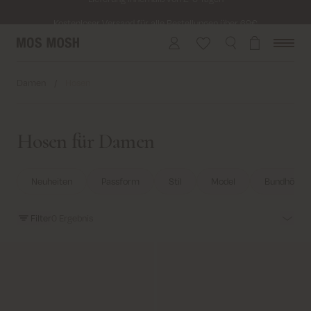
Kostenloser Versand für alle Bestellungen über 69€
Kosten für Rücksendung ab 6.50€
Lieferung innerhalb von 2-5 Tagen
Damen
/
Hosen
Hosen für Damen
Neuheiten
Passform
Stil
Model
Bundhöhe
Filter
0
Ergebnis