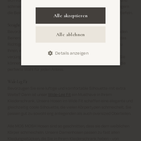
schmeichelhafte Silhouette entsteht. Hosen im Flare Fit verlängern
die Beine und passen perfekt zu hochhackigen Schuhen oder Stiefeln.
Alle akzeptieren
Straight Fit
Bevorzugen Sie eine zeitlose und vielseitige Passform mit geraden
Alle ablehnen
Beinen bis ganz nach unten? Dann ist unser
Straight Fit
genau das
Richtige für Sie. Unsere Hosen im Straight Fit passen perfekt zu
Ihnen, wenn Sie eine neutrale Silhouette wünschen, denn sie
Details anzeigen
verjüngen sich weder noch erweitern sie sich am Hosensaum. Sie
können sowohl lässig als auch elegant gestylt werden und sind die
perfekte Wahl für jeden Anlass.
Wide-Leg Fit
Bevorzugen Sie eine luftige und komfortable Silhouette mit extra
Weite? Dann ist unser
Wide-Leg Fit
ein Musthave in Ihrem
Kleiderschrank. Unsere Hosen im Wide Fit schaffen eine elegante und
gleichzeitig coole Silhouette, die vielen Körpertypen schmeichelt. Sie
passen gut zu sowohl eng anliegenden als auch oversized Oberteilen.
Alle MOS MOSH Hosen sind so geschnitten, dass sie dem weiblichen
Körper schmeicheln. Unsere Damenhosen passen zu fast allen
Kleidungsstücken, die Sie in Ihrem Kleiderschrank haben - von