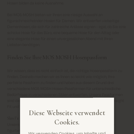
Hosen bilden da keine Ausnahme.
Bei MOS MOSH bieten wir Ihnen eine riesige Auswahl an
figurschmeichelnden Hosen für Damen. Wir entwerfen vielseitige
Damenhosen, die sich für zahlreiche Anlässe eignen - egal, ob Sie eine
schicke Hose für das Büro, eine bequeme Hose für den Alltag oder
eine elegante Hose für einen unvergesslichen Abend mit Ihren
Liebsten benötigen.
Finden Sie Ihre MOS MOSH Hosenpassform
Wir wissen, dass es nicht einfach ist, die richtige Hosenpassform zu
finden. Deshalb machen wir es Ihnen so leicht wie möglich, Ihre
perfekte Passform zu finden und haben aus diesem Grund drei
verschiedene MOS MOSH Hosen-Passformen für unterschiedliche
Bedürfnisse in verschiedenen Stilen entworfen. Unsere Passformen
sind die folgenden: Slim Fit, Regular Fit, Relaxed Fit, Flare Fit, Straight
Fit und Wide-Leg fit.
Diese Webseite verwendet
Slim Fit
Cookies.
Unsere
Slim Fit Passform
ist für all diejenigen gedacht, die eine
figurbetonte Passform lieben. Unsere Damenhosen in dieser
Wir verwenden Cookies, um Inhalte und