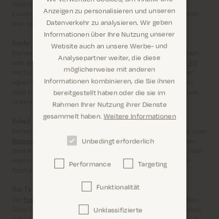
Passform sitzen wie angegossen, betonen Ihre wunderschönen
Anzeigen zu personalisieren und unseren
Kurven und lassen sich je nach Anlass perfekt mit klobigen Stiefeln
Datenverkehr zu analysieren. Wir geben
oder hohen Absätzen kombinieren.
Informationen über Ihre Nutzung unserer
Regular
Website auch an unsere Werbe- und
Stehen Sie eher auf eine entspannte Passform mit geraden Beinen
Analysepartner weiter, die diese
oder eine eher taillierte Schnittführung? Dann ist unser
Regular Fit
möglicherweise mit anderen
mit Sicherheit die richtige Wahl für Sie. Damenhosen in "Regular"
Informationen kombinieren, die Sie ihnen
eignen sich besonders gut für Damen mit einer kurvigen Figur, da
Sind Sie hier richtig? Es sieht so aus, als wären Sie
diese für einen guten Halt sorgen und an den Oberschenkeln etwas
bereitgestellt haben oder die sie im
dabei United States
lockerer sitzen.
Rahmen Ihrer Nutzung ihrer Dienste
gesammelt haben.
Weitere Informationen
Relaxed
Stehen Sie auf eine lockere bzw. übergroße Passform? Dann ist unser
Unbedingt erforderlich
Relaxed Fit
ein absolutes Muss in Ihrem Kleiderschrank. Wir lieben
diese Passform besonders zusammen mit klassischen Hemden oder
einem Statement-T-Shirt und zudem lassen sich Hosen in dieser
Performance
Targeting
Confirm
Passform kinderleicht kombinieren.
Funktionalität
Flare Fit
Der
Flare Fit
ist für Sie, die den eleganten und femininen Stil lieben.
Diese Passform sitzt eng um Hüfte und Oberschenkel und erweitert
Unklassifizierte
sich vom Knie abwärts zum Hosensaum, wodurch eine schöne und