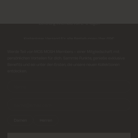
Lieferung innerhalb von 2–5 Tagen
Kostenloser Versand für alle Bestellungen über 69€
Kosten für Rücksendung ab 6.50€
Anmeldung für Newsletter
Werde Teil von MOS MOSH Members – einer Mitgliedschaft mit
persönlichen Vorteilen für dich. Sammle Punkte, genieße exklusive
Lieferung innerhalb von 2–5 Tagen
Benefits und sei unter den Ersten, die unsere neuen Kollektionen
entdecken.
Damen
Herren