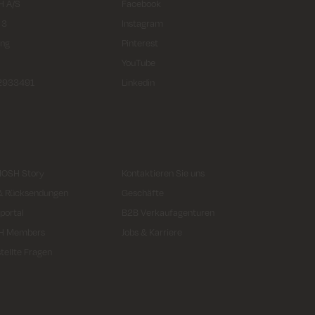
 A/S
Facebook
 3
Instagram
ing
Pinterest
YouTube
32933491
Linkedin
MOSH Story
Kontaktieren Sie uns
 & Rücksendungen
Geschäfte
portal
B2B Verkaufagenturen
H Members
Jobs & Karriere
tellte Fragen