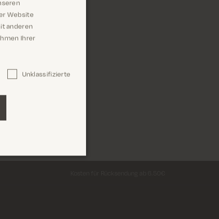
ür MOS MOSH zu
nseren
rer Website
 Position oder
it anderen
Rahmen Ihrer
Unklassifizierte
Kosten für Rücksendung ab 6.50€