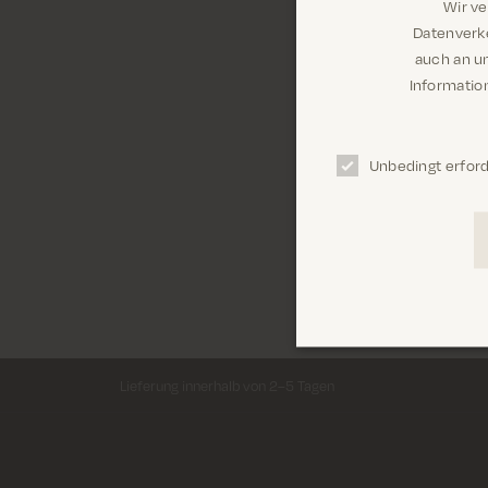
Wir freuen uns j
Wir v
arbeiten. Bitte 
Datenverke
den gewünschten 
auch an u
Information
Unbedingt erford
Lieferung innerhalb von 2–5 Tagen