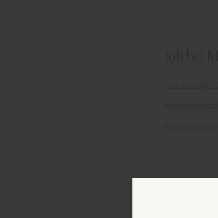
Job bei
Floor Manager -
Retail Responsib
Kreativ Konstruk
Initiati