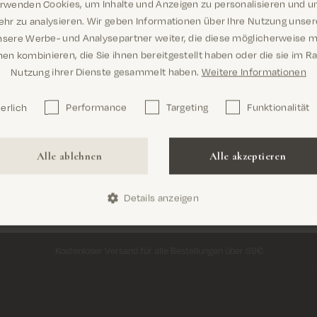
ederzeit über Initiativbewerbungen und schätzen Ihr Interesse, f
erwenden Cookies, um Inhalte und Anzeigen zu personalisieren und u
Sind Sie hier richtig? Es sieht so aus, als
senden Sie Ihre Bewerbung an
hr zu analysieren. Wir geben Informationen über Ihre Nutzung unse
job@mosmosh.com
und geben Sie die
wären Sie dabei United States
Tätigkeitsbereich in der Betreffzeile an.
nsere Werbe- und Analysepartner weiter, die diese möglicherweise m
en kombinieren, die Sie ihnen bereitgestellt haben oder die sie im 
Nutzung ihrer Dienste gesammelt haben.
Weitere Informationen
erlich
Performance
Targeting
Funktionalität
Confirm
Alle ablehnen
Alle akzeptieren
Details anzeigen
Kostenloser Versand für alle Bestellungen über 69€