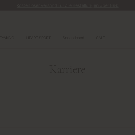
Kostenloser Versand für alle Bestellungen über 69€
EYANNO
HEART SPORT
Secondhand
SALE
Karriere