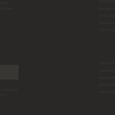
MOS MOSH
lichen
unter den
Nørregyde
6000 Kold
Dänemark
CVR-Nr. 
Die MOS 
Lieferung
Rücksende
MOS MOS
r E-Mail und
Häufig Ges
rzeit