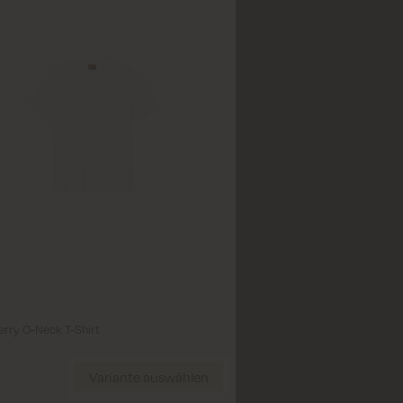
ante auswählen
Schließen
M
L
XL
XXL
ry O-Neck T-Shirt
Wählen Größe
Variante auswählen