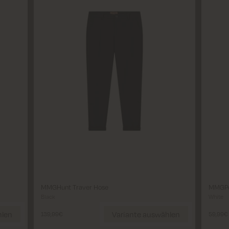
Variante auswählen
Schließen
ießen
Vari
Length
Regular
Size
Size
46
48
50
52
54
56
S
MMGHunt Traver Hose
MMGPer
Black
White
Wählen Größe
hlen
Variante auswählen
139,99€
59,99€