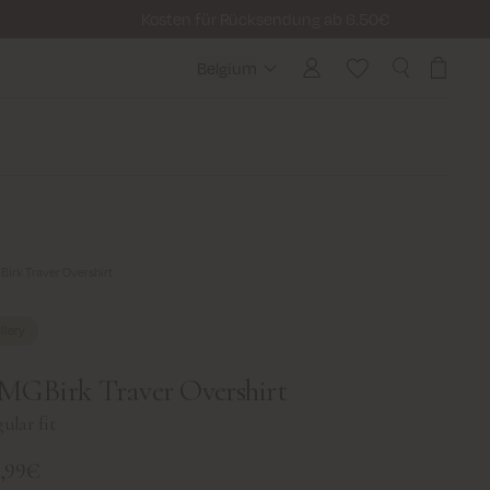
Kosten für Rücksendung ab 6.50€
Belgium
Belgium
irk Traver Overshirt
llery
GBirk Traver Overshirt
ular fit
9,99€