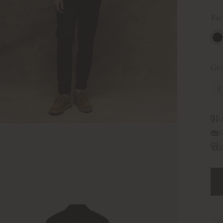
Far
Bl
Grö
S
U
F
V