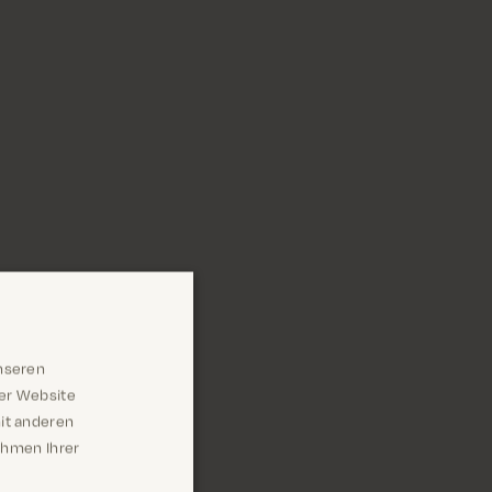
nseren
rer Website
it anderen
Rahmen Ihrer