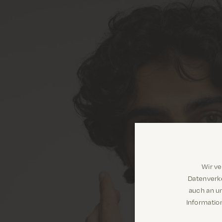
Wir v
Datenverke
auch an u
Information