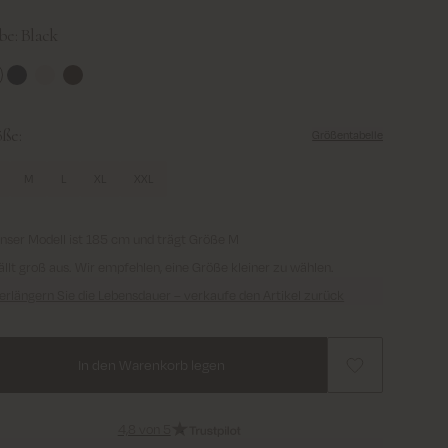
be:
Black
ack
Navy
Aluminum
Chocolate Brown
ße:
Größentabelle
M
L
XL
XXL
nser Modell ist 185 cm und trägt Größe M
ällt groß aus. Wir empfehlen, eine Größe kleiner zu wählen.
erlängern Sie die Lebensdauer – verkaufe den Artikel zurück
In den Warenkorb legen
4,8 von 5