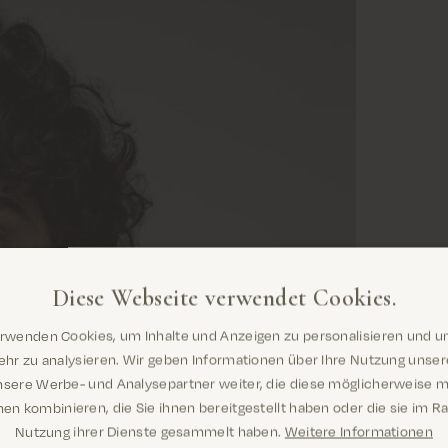
Diese Webseite verwendet Cookies.
erwenden Cookies, um Inhalte und Anzeigen zu personalisieren und u
Sind Sie hier richtig? Es sieht so aus,
hr zu analysieren. Wir geben Informationen über Ihre Nutzung unse
als wären Sie dabei United States
nsere Werbe- und Analysepartner weiter, die diese möglicherweise m
en kombinieren, die Sie ihnen bereitgestellt haben oder die sie im 
Nutzung ihrer Dienste gesammelt haben.
Weitere Informationen