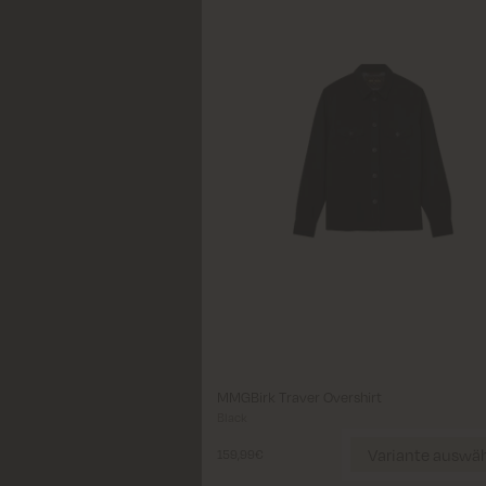
Variante auswählen
Schl
Size
S
M
L
XL
XXL
MMGBirk Traver Overshirt
Black
Wählen Größe
Variante auswä
159,99€