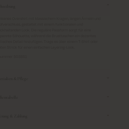
chreibung
cleanes Overshirt mit klassischem Kragen, langen Ärmeln und
fverschluss, gestaltet mit einem funktionalen und
ckhaltenden Look. Die reguläre Passform sorgt für eine
pannte Silhouette, während die Brusttaschen ein dezentes
tisches Detail hinzufügen. Trage es über einem T-Shirt oder
hten Strick für einen einfachen Layering-Look.
lnummer 503851
rialien & Pflege
ßentabelle
Cold very gentle machine wash
 with similar colours
se use this size guide to help you find the right size.
ferung & Zahlung
 into shape
mber that this is a general guide and sizes may vary depending
nkage up to 3%
he model's fit.
erung
: Kostenloser Versand für alle Bestellungen über 69 €