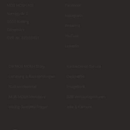
MOS MOSH A/S
Facebook
Nørregyde 3
Instagram
6000 Kolding
Pinterest
Dänemark
YouTube
CVR-Nr. 32933491
Linkedin
Die MOS MOSH Story
Kontaktieren Sie uns
Lieferung & Rücksendungen
Geschäfte
Rücksendeportal
Imagebank
MOS MOSH Members
B2B Verkaufagenturen
Häufig Gestellte Fragen
Jobs & Karriere