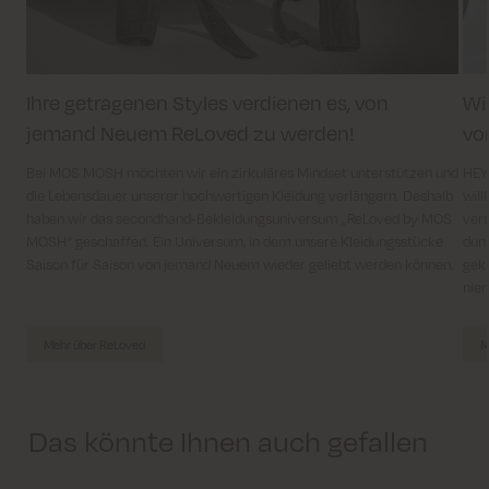
Ihre getragenen Styles verdienen es, von
Wi
jemand Neuem ReLoved zu werden!
vo
Bei MOS MOSH möchten wir ein zirkuläres Mindset unterstützen und
HEYA
die Lebensdauer unserer hochwertigen Kleidung verlängern. Deshalb
will
haben wir das secondhand-Bekleidungsuniversum „ReLoved by MOS
vers
MOSH“ geschaffen. Ein Universum, in dem unsere Kleidungsstücke
dun
Saison für Saison von jemand Neuem wieder geliebt werden können.
gekl
niem
Mehr über ReLoved
M
Das könnte Ihnen auch gefallen