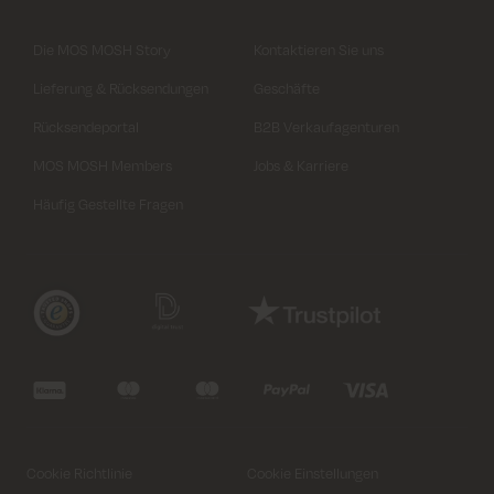
Die MOS MOSH Story
Kontaktieren Sie uns
Lieferung & Rücksendungen
Geschäfte
Rücksendeportal
B2B Verkaufagenturen
MOS MOSH Members
Jobs & Karriere
Häufig Gestellte Fragen
Variante auswählen
Schließen
Variante auswählen
Variante auswählen
Schließen
Schließen
Length
Ankle
Cookie Richtlinie
Cookie Einstellungen