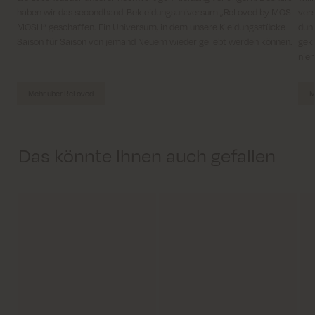
haben wir das secondhand-Bekleidungsuniversum „ReLoved by MOS
vers
MOSH“ geschaffen. Ein Universum, in dem unsere Kleidungsstücke
dun
Saison für Saison von jemand Neuem wieder geliebt werden können.
gekl
niem
Mehr über ReLoved
M
Das könnte Ihnen auch gefallen