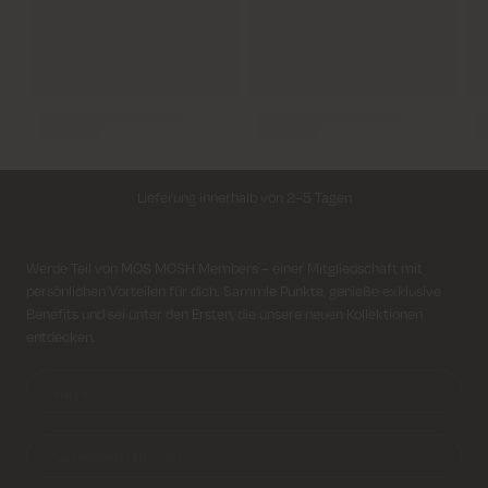
Lieferung innerhalb von 2–5 Tagen
Kostenloser Versand für alle Bestellungen über 69€
Anmeldung für Newsletter
Werde Teil von MOS MOSH Members – einer Mitgliedschaft mit
persönlichen Vorteilen für dich. Sammle Punkte, genieße exklusive
Kosten für Rücksendung ab 6.50€
Benefits und sei unter den Ersten, die unsere neuen Kollektionen
entdecken.
Lieferung innerhalb von 2–5 Tagen