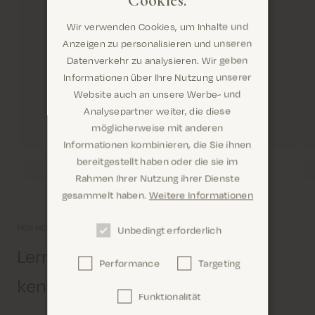
Wir verwenden Cookies, um Inhalte und
Anzeigen zu personalisieren und unseren
Datenverkehr zu analysieren. Wir geben
Informationen über Ihre Nutzung unserer
Website auch an unsere Werbe- und
Analysepartner weiter, die diese
möglicherweise mit anderen
Informationen kombinieren, die Sie ihnen
Sind Sie hier richtig? Es sieht so aus, als wären Sie
bereitgestellt haben oder die sie im
dabei United States
Rahmen Ihrer Nutzung ihrer Dienste
gesammelt haben.
Weitere Informationen
MOS MOSH Universum
Unbedingt erforderlich
Lernen Sie uns etwas näher
Performance
Targeting
Confirm
kennen
Funktionalität