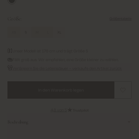
Phantom
Größe:
Größentabelle
XS
S
M
L
XL
Unser Modell ist 176 cm und trägt Größe S
Fällt groß aus. Wir empfehlen, eine Größe kleiner zu wählen.
Verlängern Sie die Lebensdauer – verkaufe den Artikel zurück
In den Warenkorb legen
4,8 von 5
Beschreibung
Diese elegante Strickweste ist in einer regulären Passform mit einem