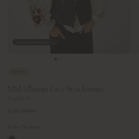
Shoppen Sie den Look
Mos Mosh
MMAlbanju Lace Strickweste
Regular fit
70,00€
139,99€
Farbe:
Phantom