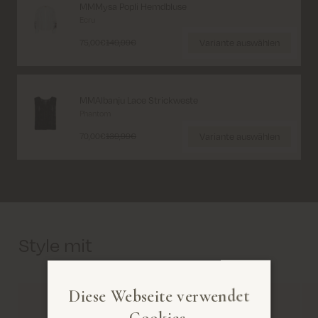
MMMysa Popli Hemdbluse
Ecru
Variante auswählen
75,00€
149,99€
MMAlbanju Lace Strickweste
Phantom
Variante auswählen
70,00€
139,99€
Style mit
Diese Webseite verwendet
Cookies.