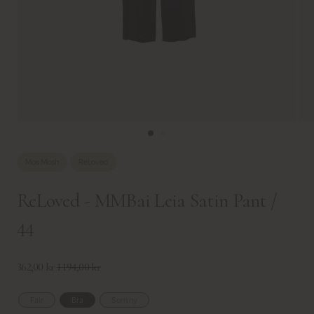
Mos Mosh
ReLoved
ReLoved - MMBai Leia Satin Pant /
44
362,00 kr
1 194,00 kr
Fair
Bra
Som ny