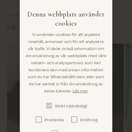
Denna webbplats använder
MOS MOSH-universum
cookies
Lär känna oss lite bättre
Vi använder cookies för att anpassa
innehåll, annonser och för att analysera
vår trafik. Vi delar också information om
din användning av vår webbplats med våra
reklam- och analyspartners som kan
kombinera den med annan information
som du har tillhandahållit dem eller som
Är du på rätt plats? Det ser ut som om du är i
de har samlat in från din användning av
United States
deras tjänster.
Läs mer
Strikt nödvändigt
Prestanda
Inriktning
Bekräfta