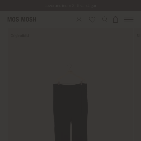
Leverans inom 2–5 vardagar
Fri frakt på beställningar över 799 kr.
Returfrakt från 45 kr.
Originalbild
Bi
Leverans inom 2–5 vardagar