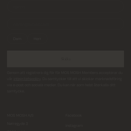
Leverans inom 2–5 vardagar
Dam
Herr
Skicka
Genom att registrera dig för för MOS MOSH Members accepterar du
vår
integritetspolicy
. Du samtycker till att vi skickar marknadsföring
via e-post och sociala medier. Du kan när som helst återkalla ditt
samtycke.
MOS MOSH A/S
Facebook
Nørregyde 3
Instagram