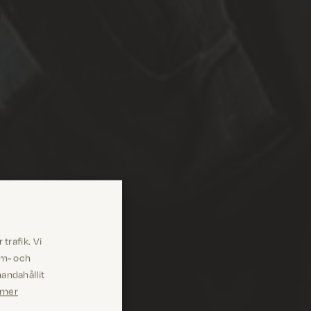
trafik. Vi
am- och
andahållit
 mer