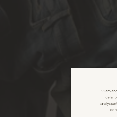
Vi använd
delar 
analyspar
dem 