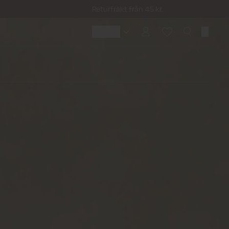
Returfrakt från 45 kr.
Sweden
Sweden