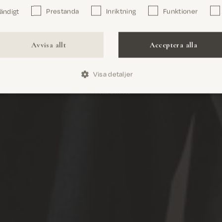
ändigt
Prestanda
Inriktning
Funktioner
Bekräfta
Avvisa allt
Acceptera alla
Jeansguide
Visa detaljer
Hitta din fit