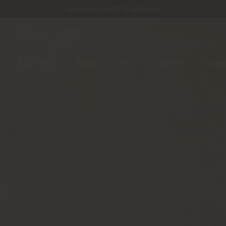
Leverans inom 2–5 vardagar
Dam
Herr
Nyheter
Shop
Inspiration
Secon