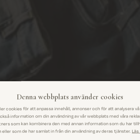
Denna webbplats använder cookies
er cookies för att anpassa innehåll, annonser och för att analysera vår 
Är du på rätt plats? Det ser ut som
också information om din användning av vår webbplats med våra rekl
om du är i United States
tners som kan kombinera den med annan information som du har tillh
eller som de har samlat in från din användning av deras tjänster.
Läs