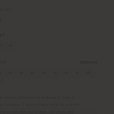
g:
Grey
ey
gd:
'
32'
rlek:
Storleksguide
'
25'
26'
27'
28'
29'
30'
31'
32'
'
år modell är 178 cm och bär en storlek 27', längd 32'
tor i storleken. Vi rekommenderar att gå ner en storlek.
örläng livslängden på dina kläder – sälj tillbaka dem