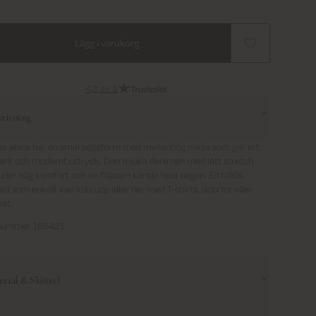
Lägg i varukorg
4,8 av 5
krivning
a jeans har en smal passform med mellanhög midja som ger ett
ant och modernt uttryck. Den mjuka denimen med lätt stretch
uder hög komfort och en följsam känsla hela dagen. En tidlös
ll som enkelt kan kläs upp eller ner med T-shirts, skjortor eller
kat.
lnummer 166421
rial & Skötsel