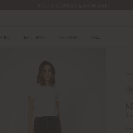
Fri frakt på beställningar över 799 kr.
YANNO
HEART SPORT
Secondhand
SALE
MMVi
Mo
MM
Sli
1 4