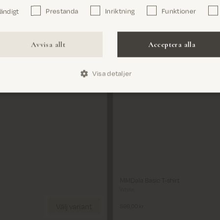
ändigt
Prestanda
Inriktning
Funktioner
Bekräfta
Avvisa allt
Acceptera alla
Stäng
Visa detaljer
Välj variant
Size
XS
S
M
L
XL
MMDala Basic T-shirt
White
Välj variant
599,00 kr