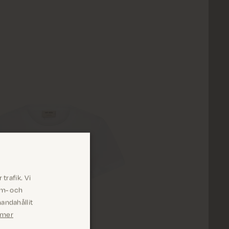
trafik. Vi
am- och
andahållit
 mer