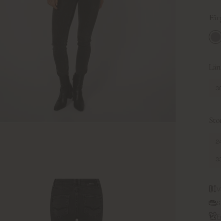
Fär
Gr
Län
30
Sto
24
33
V
S
F