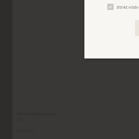
Strikt nödv
Välj variant
Length
30'
32'
Size
24'
25'
26'
27'
28'
29'
30'
31'
32'
33'
MMVice Deluxe Jeans
Grey
Välj Storlek
1 449,00 kr