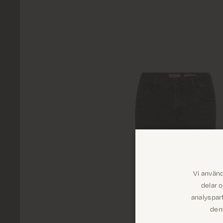
Vi använd
delar 
analyspar
dem 