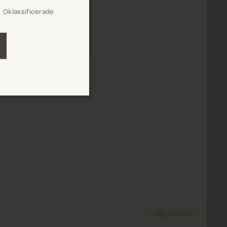
Oklassificerade
Stäng
Välj Storlek
Välj variant