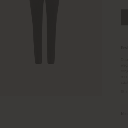
Bes
Dess
eleg
erbj
mode
stic
Sti
Mate