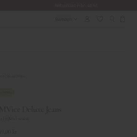
Returfrakt från 45 kr.
Sweden
Sweden
ce Deluxe Jeans
s Mosh
Vice Deluxe Jeans
m fit
|
Mid waist
49,00 kr