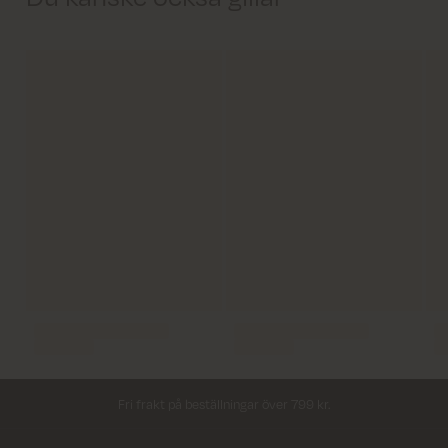
Leverans inom 2–5 vardagar
Fri frakt på beställningar över 799 kr.