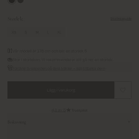
Black
Delicioso
Storlek:
Storleksguide
XS
S
M
L
XL
Vår modell är 176 cm och bär en storlek S
Stor i storleken. Vi rekommenderar att gå ner en storlek.
Förläng livslängden på dina kläder – sälj tillbaka dem
Lägg i varukorg
4,8 av 5
Beskrivning
Denna stiliga jacka förenar tidlös sofistikering med en modern twist,