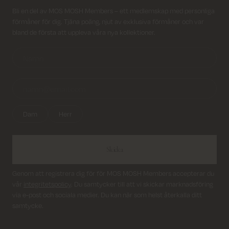
Returfrakt från 45 kr.
Registrera dig till vårt nyhetsbrev!
Bli en del av MOS MOSH Members – ett medlemskap med personliga
förmåner för dig. Tjäna poäng, njut av exklusiva förmåner och var
Leverans inom 2–5 vardagar
bland de första att uppleva våra nya kollektioner.
Dam
Herr
Skicka
Genom att registrera dig för för MOS MOSH Members accepterar du
vår
integritetspolicy
. Du samtycker till att vi skickar marknadsföring
via e-post och sociala medier. Du kan när som helst återkalla ditt
samtycke.