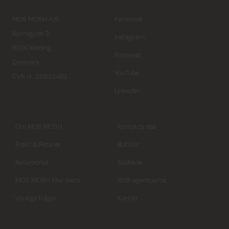
MOS MOSH A/S
Facebook
Nørregyde 3
Instagram
6000 Kolding
Pinterest
Danmark
YouTube
CVR nr. 32933491
LinkedIn
Om MOS MOSH
Kontakta oss
Frakt & Returer
Butiker
Returportal
Bildbank
MOS MOSH Members
B2B-agentportal
Vanliga frågor
Karriär