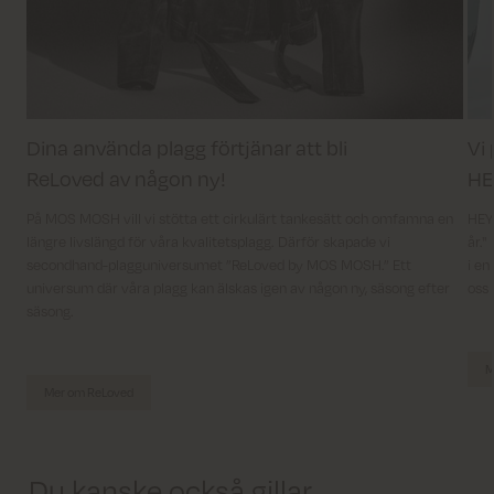
Dina använda plagg förtjänar att bli
Vi
ReLoved av någon ny!
H
På MOS MOSH vill vi stötta ett cirkulärt tankesätt och omfamna en
HEYA
längre livslängd för våra kvalitetsplagg. Därför skapade vi
år."
secondhand-plagguniversumet ”ReLoved by MOS MOSH.” Ett
i en
universum där våra plagg kan älskas igen av någon ny, säsong efter
oss 
säsong.
M
Mer om ReLoved
Du kanske också gillar