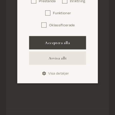
Prestanda
Inriktning
Bekräfta
Funktioner
Oklassificerade
Acceptera alla
Avvisa allt
Visa detaljer