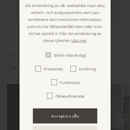
din användning av vår webbplats med våra
reklam- och analyspartners som kan
kombinera den med annan information
som du har tillhandahållit dem eller som
Är du på rätt plats?
de har samlat in från din användning av
deras tjänster.
Läs mer
Strikt nödvändigt
MOS MOSH Gallery.
Lär känna oss lite bättre
Prestanda
Inriktning
Bekräfta
Funktioner
Oklassificerade
Acceptera alla