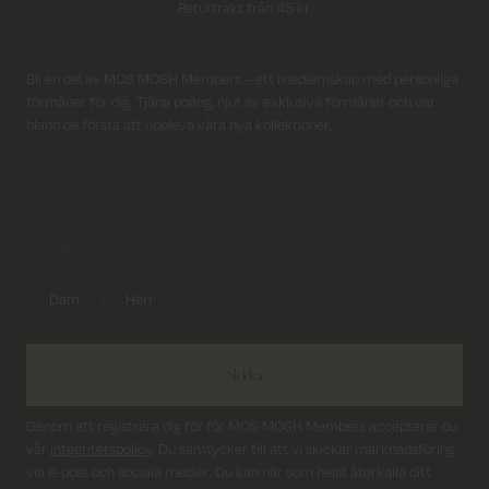
Leverans inom 2–5 vardagar
Registrera dig till vårt nyhetsbrev!
Bli en del av MOS MOSH Members – ett medlemskap med personliga
förmåner för dig. Tjäna poäng, njut av exklusiva förmåner och var
bland de första att uppleva våra nya kollektioner.
Dam
Herr
Skicka
Genom att registrera dig för för MOS MOSH Members accepterar du
vår
integritetspolicy
. Du samtycker till att vi skickar marknadsföring
via e-post och sociala medier. Du kan när som helst återkalla ditt