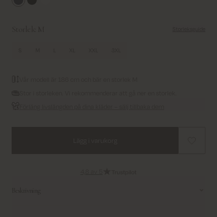
Navy
Black
White
Storlek:
M
Storleksguide
S
M
L
XL
XXL
3XL
Vår modell är 186 cm och bär en storlek M
Stor i storleken. Vi rekommenderar att gå ner en storlek.
Förläng livslängden på dina kläder – sälj tillbaka dem
Lägg i varukorg
4,8 av 5
Beskrivning
En enkel T-shirt med V-ringning och korta ärmar, designad med ett