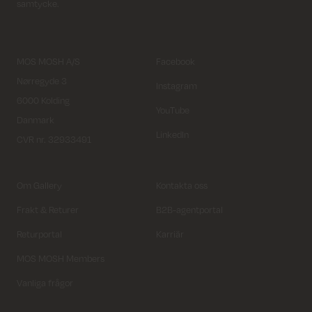
samtycke.
MOS MOSH A/S
Facebook
Nørregyde 3
Instagram
6000 Kolding
YouTube
Danmark
LinkedIn
CVR nr. 32933491
Om Gallery
Kontakta oss
Frakt & Returer
B2B-agentportal
Returportal
Karriär
MOS MOSH Members
Vanliga frågor