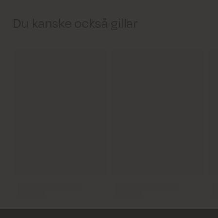
Du kanske också gillar
Leverans inom 2–5 vardagar
Fri frakt på beställningar över 799 kr.
Returfrakt från 45 kr.