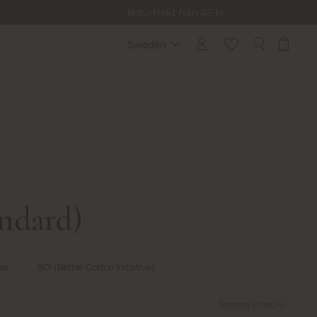
Returfrakt från 45 kr.
Sweden
Sweden
ndard)
se
BCI (Better Cotton Initiative)
Sortera efter
: