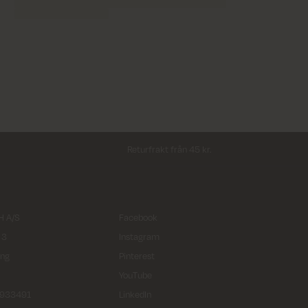
Returfrakt från 45 kr.
 A/S
Facebook
 3
Instagram
ing
Pinterest
YouTube
2933491
LinkedIn