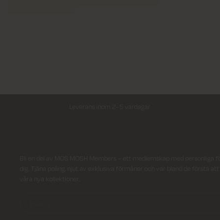
Leverans inom 2–5 vardagar
Registrera dig till vårt nyhetsbrev!
Bli en del av MOS MOSH Members – ett medlemskap med personliga f
dig. Tjäna poäng, njut av exklusiva förmåner och var bland de första at
våra nya kollektioner.