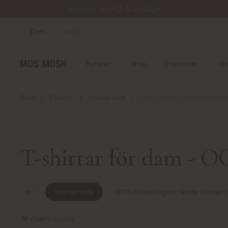
Leverans inom 2–5 vardagar
Dam
Herr
Nyheter
Shop
Inspiration
HE
Dam
/
T-shirtar
/
how we care
/
OCS (Organic Content Standa
T-shirtar för dam - 
how we care
GOTS (Global Organic Textile Standard
Filter
0
resultat