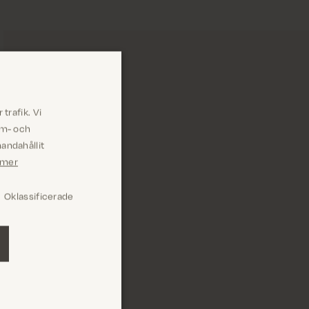
trafik. Vi
am- och
andahållit
 mer
Oklassificerade