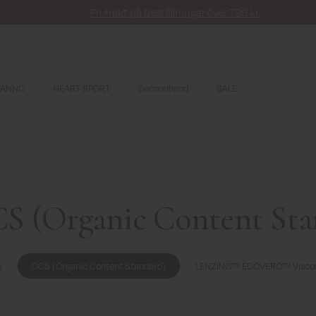
Fri frakt på beställningar över 799 kr.
YANNO
HEART SPORT
Secondhand
SALE
rd)
OCS (Organic Content Sta
)
OCS (Organic Content Standard)
LENZING™ ECOVERO™ Visco