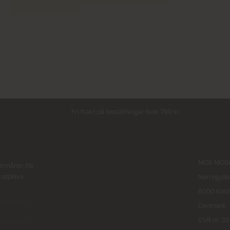
Fri frakt på beställningar över 799 kr.
MOS MOSH
örmåner för
t uppleva
Nørregyde
6000 Kold
Danmark
CVR nr. 3