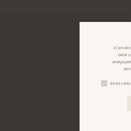
Vi använd
delar 
analyspar
dem 
Strikt nödv