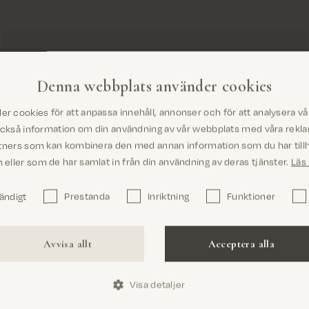
Denna webbplats använder cookies
er cookies för att anpassa innehåll, annonser och för att analysera vår 
Är du på rätt plats? Det ser ut som om du är
också information om din användning av vår webbplats med våra rekl
i United States
tners som kan kombinera den med annan information som du har tillh
eller som de har samlat in från din användning av deras tjänster.
Läs
ändigt
Prestanda
Inriktning
Funktioner
Bekräfta
Avvisa allt
Acceptera alla
Visa detaljer