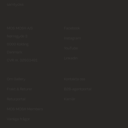
samtycke.
MOS MOSH A/S
Facebook
Nørregyde 3
Instagram
6000 Kolding
YouTube
Danmark
LinkedIn
CVR nr. 32933491
Om Gallery
Kontakta oss
Frakt & Returer
B2B-agentportal
Returportal
Karriär
MOS MOSH Members
Vanliga frågor