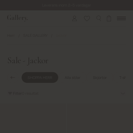
Leverans inom 2–5 vardagar
Fri frakt på beställningar över 799 kr.
Returfrakt från 45 kr.
Leverans inom 2–5 vardagar
Herr
/
SALE GALLERY
/
Jackor
Sale - Jackor
SHOPPA HERR
Alla stilar
Skjortor
T-shirta
Filter
0
resultat