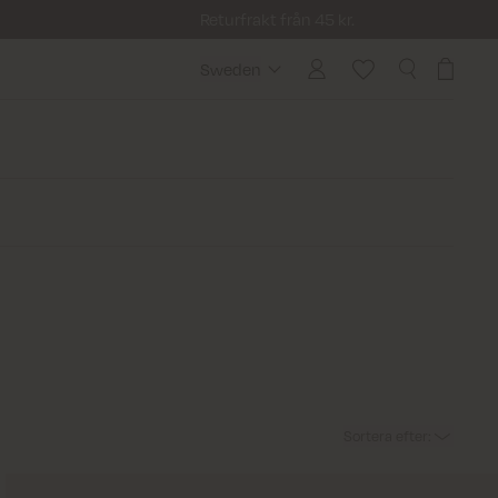
Returfrakt från 45 kr.
Sweden
Sweden
Sortera efter
: