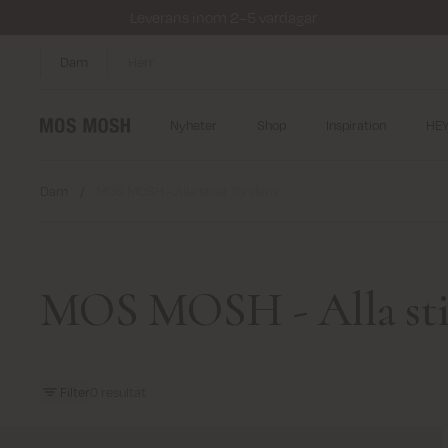
Leverans inom 2–5 vardagar
Dam
Herr
Nyheter
Shop
Inspiration
HE
Dam
/
MOS MOSH - Alla stilar för dam
MOS MOSH - Alla sti
Filter
0
resultat