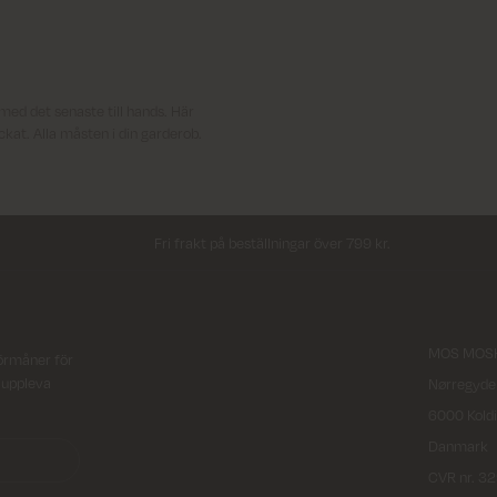
med det senaste till hands. Här
tickat. Alla måsten i din garderob.
Fri frakt på beställningar över 799 kr.
MOS MOSH
örmåner för
t uppleva
Nørregyde
6000 Kold
Danmark
CVR nr. 3