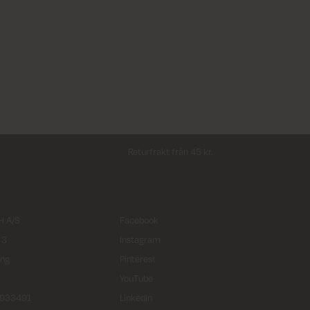
Returfrakt från 45 kr.
 A/S
Facebook
 3
Instagram
ing
Pinterest
YouTube
2933491
LinkedIn