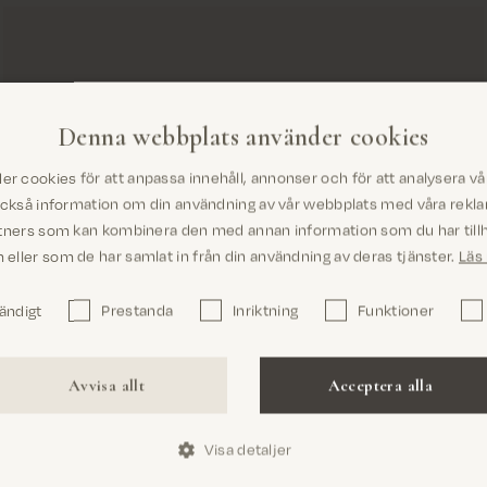
Denna webbplats använder cookies
er cookies för att anpassa innehåll, annonser och för att analysera vår 
Är du på rätt plats? Det ser ut som om du är
också information om din användning av vår webbplats med våra rekl
i United States
tners som kan kombinera den med annan information som du har tillh
eller som de har samlat in från din användning av deras tjänster.
Läs
ändigt
Prestanda
Inriktning
Funktioner
Bekräfta
Avvisa allt
Acceptera alla
Visa detaljer