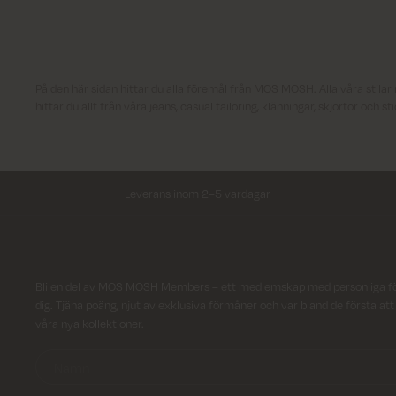
På den här sidan hittar du alla föremål från MOS MOSH. Alla våra stilar 
hittar du allt från våra jeans, casual tailoring, klänningar, skjortor och s
Leverans inom 2–5 vardagar
Registrera dig till vårt nyhetsbrev!
Bli en del av MOS MOSH Members – ett medlemskap med personliga f
dig. Tjäna poäng, njut av exklusiva förmåner och var bland de första at
våra nya kollektioner.