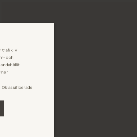
trafik. Vi
am- och
andahållit
 mer
Oklassificerade