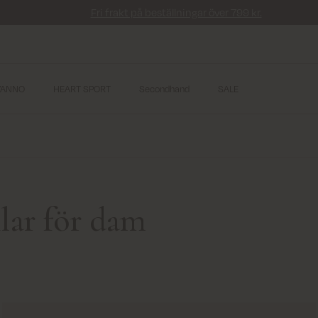
Fri frakt på beställningar över 799 kr.
YANNO
HEART SPORT
Secondhand
SALE
lar för dam