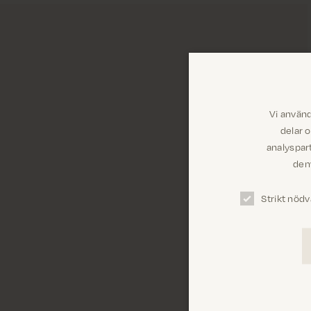
Vi använd
delar 
analyspar
dem 
Strikt nödv