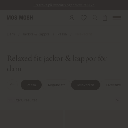
Fri frakt på beställningar över 799 kr.
Returfrakt från 45 kr.
Leverans inom 2–5 vardagar
Dam
/
Jackor & Kappor
/
Passa
/
Relaxed fit
Relaxed fit jackor & kappor för
dam
Passa
Regular fit
Relaxed fit
Oversize fit
Filter
0
resultat