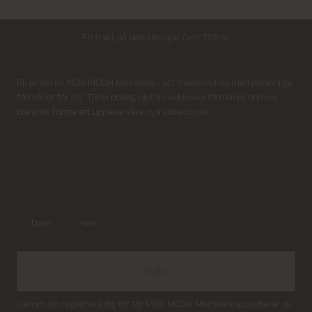
Leverans inom 2–5 vardagar
Fri frakt på beställningar över 799 kr.
Returfrakt från 45 kr.
Registrera dig till vårt nyhetsbrev!
Bli en del av MOS MOSH Members – ett medlemskap med personliga
förmåner för dig. Tjäna poäng, njut av exklusiva förmåner och var
Leverans inom 2–5 vardagar
bland de första att uppleva våra nya kollektioner.
Dam
Herr
Skicka
Genom att registrera dig för för MOS MOSH Members accepterar du