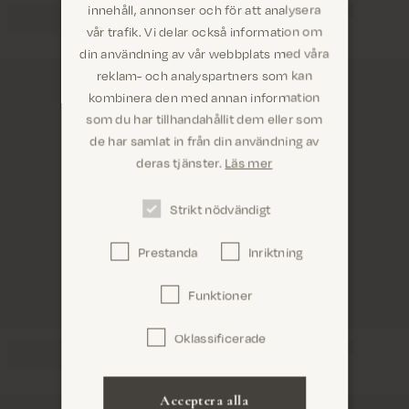
innehåll, annonser och för att analysera
vår trafik. Vi delar också information om
din användning av vår webbplats med våra
reklam- och analyspartners som kan
kombinera den med annan information
som du har tillhandahållit dem eller som
Är du på rätt plats? Det ser ut som om du är i
de har samlat in från din användning av
United States
deras tjänster.
Läs mer
Strikt nödvändigt
Prestanda
Inriktning
Bekräfta
Funktioner
Oklassificerade
Acceptera alla