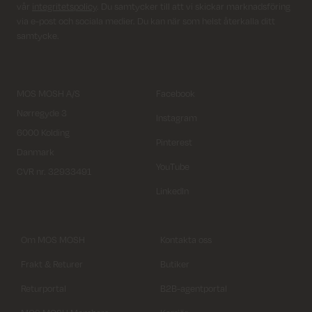
vår
integritetspolicy
. Du samtycker till att vi skickar marknadsföring
via e-post och sociala medier. Du kan när som helst återkalla ditt
samtycke.
MOS MOSH A/S
Facebook
Nørregyde 3
Instagram
6000 Kolding
Pinterest
Danmark
YouTube
CVR nr. 32933491
LinkedIn
Om MOS MOSH
Kontakta oss
Frakt & Returer
Butiker
Returportal
B2B-agentportal